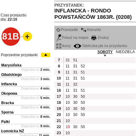
PRZYSTANEK:
INFLANCKA - RONDO
Czas przejazdu
POWSTAŃCÓW 1863R. (0208)
dla:
22:10
Przesiadki
Kierunki
81B
Pokaż na mapie
Drukuj
ikony
Tabliczka jak na przystanku
SOBOTY
NIEDZIELA
Poprzednie przystanki
7
31
51
Marysińska
8
11
31
52
Dojeżdża w:
2 min.
9
11
31
51
Gibalskiego
10
11
31
51
Dojeżdża w:
3 min.
Inflancka
11
11
32
Dojeżdża w:
4 min.
16
11
31
51
Okopowa
17
10
30
50
Dojeżdża w:
5 min.
18
10
30
50
Bracka
Dojeżdża w:
6 min.
19
10
30
50
Sporna
20
10
30
50
Dojeżdża w:
8 min.
21
10
Palki
Dojeżdża w:
9 min.
22
10
30
50
Łomnicka NŻ
23
10
Dojeżdża w:
11 min.