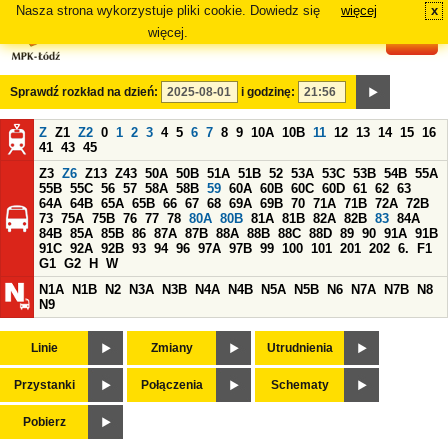
Nasza strona wykorzystuje pliki cookie. Dowiedz się
więcej
x
#
więcej.
Sprawdź rozkład na dzień:
i godzinę:
Z
Z1
Z2
0
1
2
3
4
5
6
7
8
9
10A
10B
11
12
13
14
15
16
41
43
45
Z3
Z6
Z13
Z43
50A
50B
51A
51B
52
53A
53C
53B
54B
55A
55B
55C
56
57
58A
58B
59
60A
60B
60C
60D
61
62
63
64A
64B
65A
65B
66
67
68
69A
69B
70
71A
71B
72A
72B
73
75A
75B
76
77
78
80A
80B
81A
81B
82A
82B
83
84A
84B
85A
85B
86
87A
87B
88A
88B
88C
88D
89
90
91A
91B
91C
92A
92B
93
94
96
97A
97B
99
100
101
201
202
6.
F1
G1
G2
H
W
N1A
N1B
N2
N3A
N3B
N4A
N4B
N5A
N5B
N6
N7A
N7B
N8
N9
Linie
Zmiany
Utrudnienia
Przystanki
Połączenia
Schematy
Pobierz