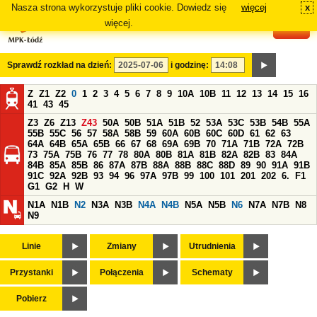
Nasza strona wykorzystuje pliki cookie. Dowiedz się
więcej
x
#
więcej.
Sprawdź rozkład na dzień:
i godzinę:
Z
Z1
Z2
0
1
2
3
4
5
6
7
8
9
10A
10B
11
12
13
14
15
16
41
43
45
Z3
Z6
Z13
Z43
50A
50B
51A
51B
52
53A
53C
53B
54B
55A
55B
55C
56
57
58A
58B
59
60A
60B
60C
60D
61
62
63
64A
64B
65A
65B
66
67
68
69A
69B
70
71A
71B
72A
72B
73
75A
75B
76
77
78
80A
80B
81A
81B
82A
82B
83
84A
84B
85A
85B
86
87A
87B
88A
88B
88C
88D
89
90
91A
91B
91C
92A
92B
93
94
96
97A
97B
99
100
101
201
202
6.
F1
G1
G2
H
W
N1A
N1B
N2
N3A
N3B
N4A
N4B
N5A
N5B
N6
N7A
N7B
N8
N9
Linie
Zmiany
Utrudnienia
Przystanki
Połączenia
Schematy
Pobierz