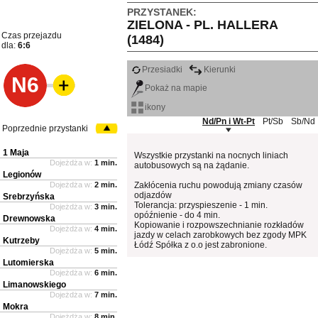
PRZYSTANEK:
ZIELONA - PL. HALLERA
Czas przejazdu
(1484)
dla:
6:6
Przesiadki
Kierunki
N6
Pokaż na mapie
ikony
Nd/Pn i Wt-Pt
Pt/Sb
Sb/Nd
Poprzednie przystanki
1 Maja
Wszystkie przystanki na nocnych liniach
Dojeżdża w:
1 min.
autobusowych są na żądanie.
Legionów
Dojeżdża w:
2 min.
Zakłócenia ruchu powodują zmiany czasów
odjazdów
Srebrzyńska
Tolerancja: przyspieszenie - 1 min.
Dojeżdża w:
3 min.
opóźnienie - do 4 min.
Drewnowska
Kopiowanie i rozpowszechnianie rozkładów
Dojeżdża w:
4 min.
jazdy w celach zarobkowych bez zgody MPK
Kutrzeby
Łódź Spółka z o.o jest zabronione.
Dojeżdża w:
5 min.
Lutomierska
Dojeżdża w:
6 min.
Limanowskiego
Dojeżdża w:
7 min.
Mokra
Dojeżdża w:
8 min.