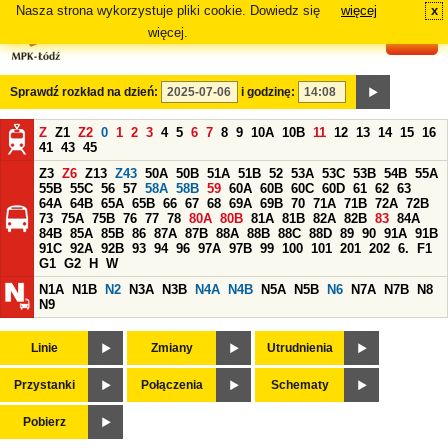
Nasza strona wykorzystuje pliki cookie. Dowiedz się
więcej
x
#
więcej.
Sprawdź rozkład na dzień:
i godzinę:
Z
Z1
Z2
0
1
2
3
4
5
6
7
8
9
10A
10B
11
12
13
14
15
16
41
43
45
Z3
Z6
Z13
Z43
50A
50B
51A
51B
52
53A
53C
53B
54B
55A
55B
55C
56
57
58A
58B
59
60A
60B
60C
60D
61
62
63
64A
64B
65A
65B
66
67
68
69A
69B
70
71A
71B
72A
72B
73
75A
75B
76
77
78
80A
80B
81A
81B
82A
82B
83
84A
84B
85A
85B
86
87A
87B
88A
88B
88C
88D
89
90
91A
91B
91C
92A
92B
93
94
96
97A
97B
99
100
101
201
202
6.
F1
G1
G2
H
W
N1A
N1B
N2
N3A
N3B
N4A
N4B
N5A
N5B
N6
N7A
N7B
N8
N9
Linie
Zmiany
Utrudnienia
Przystanki
Połączenia
Schematy
Pobierz