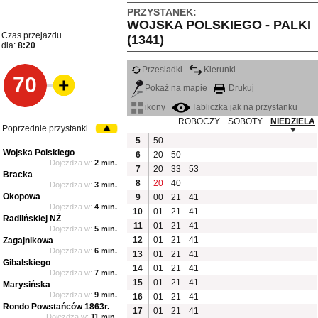
PRZYSTANEK:
WOJSKA POLSKIEGO - PALKI
Czas przejazdu
(1341)
dla:
8:20
Przesiadki
Kierunki
70
Pokaż na mapie
Drukuj
ikony
Tabliczka jak na przystanku
ROBOCZY
SOBOTY
NIEDZIELA
Poprzednie przystanki
5
50
Wojska Polskiego
6
20
50
Dojeżdża w:
2 min.
7
20
33
53
Bracka
8
20
40
Dojeżdża w:
3 min.
Okopowa
9
00
21
41
Dojeżdża w:
4 min.
10
01
21
41
Radlińskiej NŻ
11
01
21
41
Dojeżdża w:
5 min.
12
01
21
41
Zagajnikowa
Dojeżdża w:
6 min.
13
01
21
41
Gibalskiego
14
01
21
41
Dojeżdża w:
7 min.
15
01
21
41
Marysińska
Dojeżdża w:
9 min.
16
01
21
41
Rondo Powstańców 1863r.
17
01
21
41
Dojeżdża w:
11 min.