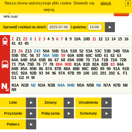
Nasza strona wykorzystuje pliki cookie. Dowiedz się
więcej
x
#
więcej.
Sprawdź rozkład na dzień:
i godzinę:
Z
Z1
Z2
0
1
2
3
4
5
6
7
8
9
10A
10B
11
12
13
14
15
16
41
43
45
Z3
Z6
Z13
Z43
50A
50B
51A
51B
52
53A
53C
53B
54B
55A
55B
55C
56
57
58A
58B
59
60A
60B
60C
60D
61
62
63
64A
64B
65A
65B
66
67
68
69A
69B
70
71A
71B
72A
72B
73
75A
75B
76
77
78
80A
80B
81A
81B
82A
82B
83
84A
84B
85A
85B
86
87A
87B
88A
88B
88C
88D
89
90
91A
91B
91C
92A
92B
93
94
96
97A
97B
99
100
101
201
202
6.
F1
G1
G2
H
W
N1A
N1B
N2
N3A
N3B
N4A
N4B
N5A
N5B
N6
N7A
N7B
N8
N9
Linie
Zmiany
Utrudnienia
Przystanki
Połączenia
Schematy
Pobierz