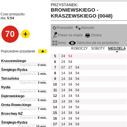
PRZYSTANEK:
BRONIEWSKIEGO -
Czas przejazdu
KRASZEWSKIEGO (0048)
dla:
5:54
Przesiadki
Kierunki
70
Pokaż na mapie
Drukuj
ikony
Tabliczka jak na przystanku
ROBOCZY
SOBOTY
NIEDZIELA
Poprzednie przystanki
5
24
54
Kraszewskiego
6
24
54
Dojeżdża w:
0 min.
7
07
27
54
Śmigłego-Rydza
8
14
34
54
Dojeżdża w:
1 min.
Tatrzańska
9
14
34
54
Dojeżdża w:
3 min.
10
14
34
54
Rydla
11
14
34
54
Dojeżdża w:
4 min.
12
14
34
54
Dąbrowskiego
Dojeżdża w:
5 min.
13
14
34
54
Grota-Roweckiego
14
14
34
54
Dojeżdża w:
7 min.
15
14
34
54
Brzechwy NŻ
Dojeżdża w:
8 min.
16
14
34
54
Śmigłego-Rydza
17
14
34
54
Dojeżdża w:
10 min.