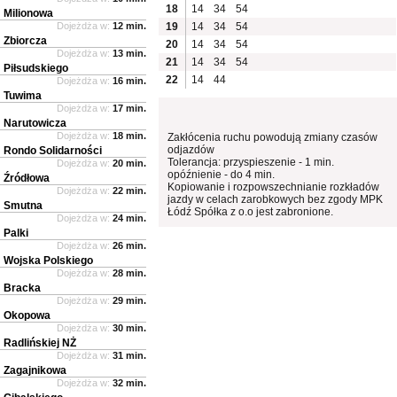
18
14
34
54
Milionowa
Dojeżdża w:
12 min.
19
14
34
54
Zbiorcza
20
14
34
54
Dojeżdża w:
13 min.
21
14
34
54
Piłsudskiego
22
14
44
Dojeżdża w:
16 min.
Tuwima
Dojeżdża w:
17 min.
Narutowicza
Dojeżdża w:
18 min.
Zakłócenia ruchu powodują zmiany czasów
odjazdów
Rondo Solidarności
Tolerancja: przyspieszenie - 1 min.
Dojeżdża w:
20 min.
opóźnienie - do 4 min.
Źródłowa
Kopiowanie i rozpowszechnianie rozkładów
Dojeżdża w:
22 min.
jazdy w celach zarobkowych bez zgody MPK
Smutna
Łódź Spółka z o.o jest zabronione.
Dojeżdża w:
24 min.
Palki
Dojeżdża w:
26 min.
Wojska Polskiego
Dojeżdża w:
28 min.
Bracka
Dojeżdża w:
29 min.
Okopowa
Dojeżdża w:
30 min.
Radlińskiej NŻ
Dojeżdża w:
31 min.
Zagajnikowa
Dojeżdża w:
32 min.