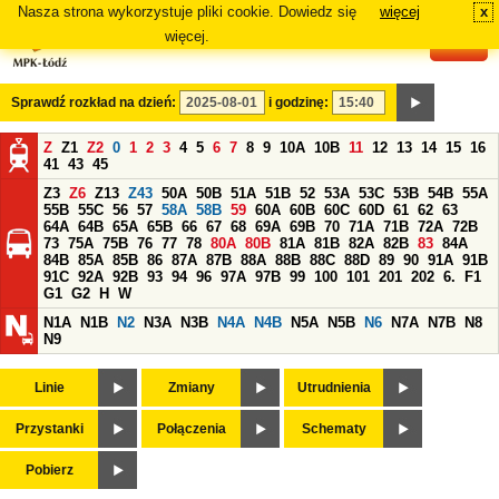
Nasza strona wykorzystuje pliki cookie. Dowiedz się
więcej
x
#
więcej.
Sprawdź rozkład na dzień:
i godzinę:
Z
Z1
Z2
0
1
2
3
4
5
6
7
8
9
10A
10B
11
12
13
14
15
16
41
43
45
Z3
Z6
Z13
Z43
50A
50B
51A
51B
52
53A
53C
53B
54B
55A
55B
55C
56
57
58A
58B
59
60A
60B
60C
60D
61
62
63
64A
64B
65A
65B
66
67
68
69A
69B
70
71A
71B
72A
72B
73
75A
75B
76
77
78
80A
80B
81A
81B
82A
82B
83
84A
84B
85A
85B
86
87A
87B
88A
88B
88C
88D
89
90
91A
91B
91C
92A
92B
93
94
96
97A
97B
99
100
101
201
202
6.
F1
G1
G2
H
W
N1A
N1B
N2
N3A
N3B
N4A
N4B
N5A
N5B
N6
N7A
N7B
N8
N9
Linie
Zmiany
Utrudnienia
Przystanki
Połączenia
Schematy
Pobierz