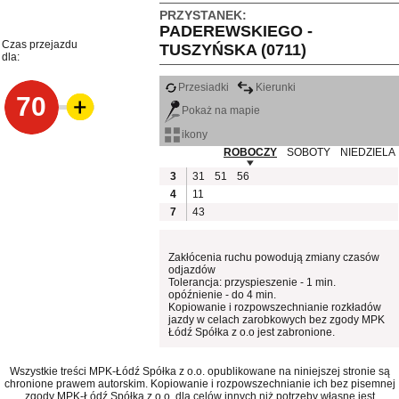
PRZYSTANEK:
PADEREWSKIEGO -
Czas przejazdu
TUSZYŃSKA (0711)
dla:
Przesiadki
Kierunki
70
Pokaż na mapie
ikony
ROBOCZY
SOBOTY
NIEDZIELA
3
31
51
56
4
11
7
43
Zakłócenia ruchu powodują zmiany czasów
odjazdów
Tolerancja: przyspieszenie - 1 min.
opóźnienie - do 4 min.
Kopiowanie i rozpowszechnianie rozkładów
jazdy w celach zarobkowych bez zgody MPK
Łódź Spółka z o.o jest zabronione.
Wszystkie treści MPK-Łódź Spółka z o.o. opublikowane na niniejszej stronie są
chronione prawem autorskim. Kopiowanie i rozpowszechnianie ich bez pisemnej
zgody MPK-Łódź Spółka z o.o. dla celów innych niż potrzeby własne jest