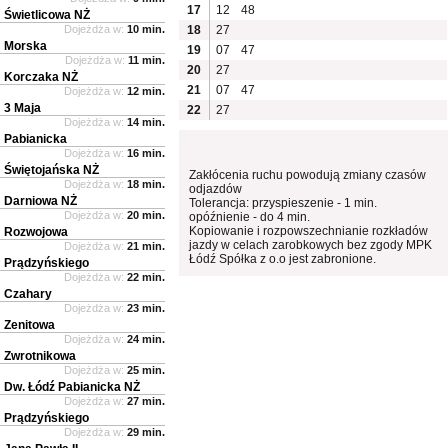
17
12
48
Świetlicowa NŻ
Dojeżdża w:
10 min.
18
27
Morska
19
07
47
Dojeżdża w:
11 min.
20
27
Korczaka NŻ
21
07
47
Dojeżdża w:
12 min.
3 Maja
22
27
Dojeżdża w:
14 min.
Pabianicka
Dojeżdża w:
16 min.
Świętojańska NŻ
Zakłócenia ruchu powodują zmiany czasów
Dojeżdża w:
18 min.
odjazdów
Darniowa NŻ
Tolerancja: przyspieszenie - 1 min.
Dojeżdża w:
20 min.
opóźnienie - do 4 min.
Kopiowanie i rozpowszechnianie rozkładów
Rozwojowa
jazdy w celach zarobkowych bez zgody MPK
Dojeżdża w:
21 min.
Łódź Spółka z o.o jest zabronione.
Prądzyńskiego
Dojeżdża w:
22 min.
Czahary
Dojeżdża w:
23 min.
Zenitowa
Dojeżdża w:
24 min.
Zwrotnikowa
Dojeżdża w:
25 min.
Dw. Łódź Pabianicka NŻ
Dojeżdża w:
27 min.
Prądzyńskiego
Dojeżdża w:
29 min.