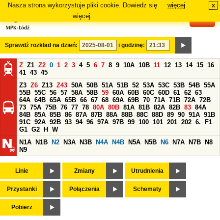
Nasza strona wykorzystuje pliki cookie. Dowiedz się
więcej
x
#
więcej.
Sprawdź rozkład na dzień:
i godzinę:
Z
Z1
Z2
0
1
2
3
4
5
6
7
8
9
10A
10B
11
12
13
14
15
16
41
43
45
Z3
Z6
Z13
Z43
50A
50B
51A
51B
52
53A
53C
53B
54B
55A
55B
55C
56
57
58A
58B
59
60A
60B
60C
60D
61
62
63
64A
64B
65A
65B
66
67
68
69A
69B
70
71A
71B
72A
72B
73
75A
75B
76
77
78
80A
80B
81A
81B
82A
82B
83
84A
84B
85A
85B
86
87A
87B
88A
88B
88C
88D
89
90
91A
91B
91C
92A
92B
93
94
96
97A
97B
99
100
101
201
202
6.
F1
G1
G2
H
W
N1A
N1B
N2
N3A
N3B
N4A
N4B
N5A
N5B
N6
N7A
N7B
N8
N9
Linie
Zmiany
Utrudnienia
Przystanki
Połączenia
Schematy
Pobierz