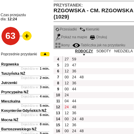
PRZYSTANEK:
RZGOWSKA - CM. RZGOWSKA
Czas przejazdu
(1029)
dla:
12:24
Przesiadki
Kierunki
63
Pokaż na mapie
Drukuj
ikony
Tabliczka jak na przystanku
ROBOCZY
SOBOTY
NIEDZIELA
Poprzednie przystanki
4
27
59
Rzgowska
5
23
47
Dojeżdża w:
1 min.
6
12
36
Tuszyńska NŻ
7
00
24
48
Dojeżdża w:
2 min.
Jutrzenki
8
12
36
Dojeżdża w:
3 min.
9
00
44
Pryncypalna NŻ
10
24
Dojeżdża w:
4 min.
11
04
44
Mieszkalna
Dojeżdża w:
5 min.
12
24
48
Kosynierów Gdyńskich NŻ
13
12
36
Dojeżdża w:
6 min.
14
00
24
48
Mocna NŻ
Dojeżdża w:
8 min.
15
12
36
Bartoszewskiego NŻ
16
00
24
48
Dojeżdża w:
9 min.