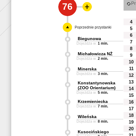
Pr
76
4
Poprzednie przystanki
5
6
Biegunowa
7
Dojeżdża w:
1 min.
8
Michałowicza NŻ
9
Dojeżdża w:
2 min.
10
11
Minerska
Dojeżdża w:
3 min.
12
13
Konstantynowska
(ZOO Orientarium)
14
Dojeżdża w:
5 min.
15
Krzemieniecka
16
Dojeżdża w:
7 min.
17
18
Wileńska
Dojeżdża w:
8 min.
19
20
Kusocińskiego
21