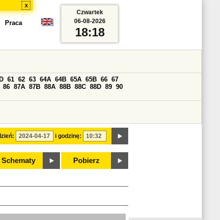
x
Czwartek
06-08-2026
Praca
18:18
D
61
62
63
64A
64B
65A
65B
66
67
86
87A
87B
88A
88B
88C
88D
89
90
zień:
i godzinę:
Schematy
Pobierz