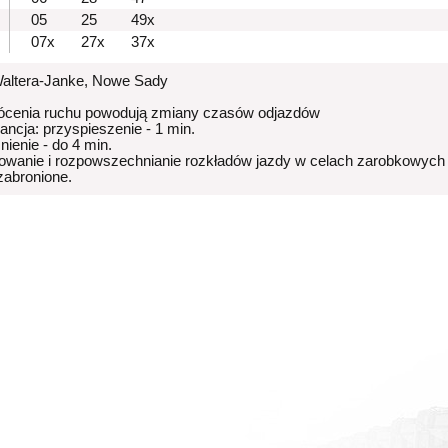
05
25
49x
07x
27x
37x
Waltera-Janke, Nowe Sady
ócenia ruchu powodują zmiany czasów odjazdów
rancja: przyspieszenie - 1 min.
nienie - do 4 min.
owanie i rozpowszechnianie rozkładów jazdy w celach zarobkowych
 zabronione.