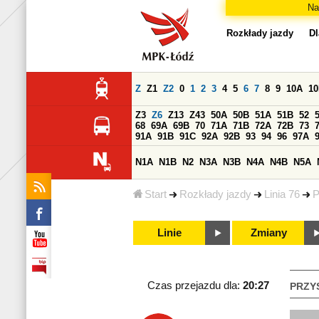
Na
Rozkłady jazdy
Dl
Z
Z1
Z2
0
1
2
3
4
5
6
7
8
9
10A
1
Z3
Z6
Z13
Z43
50A
50B
51A
51B
52
68
69A
69B
70
71A
71B
72A
72B
73
91A
91B
91C
92A
92B
93
94
96
97A
N1A
N1B
N2
N3A
N3B
N4A
N4B
N5A
Start
Rozkłady jazdy
Linia 76
P
Linie
Zmiany
Czas przejazdu dla:
20:27
PRZY