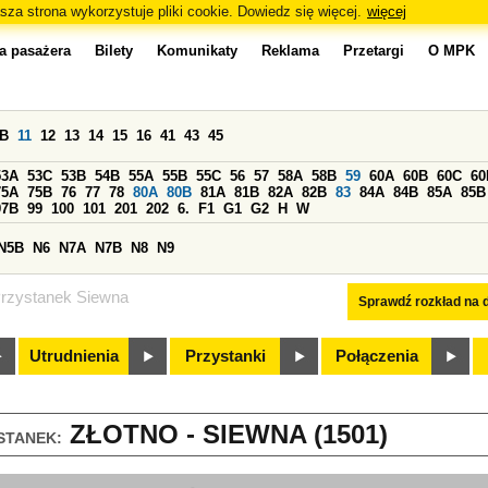
sza strona wykorzystuje pliki cookie. Dowiedz się więcej.
więcej
a pasażera
Bilety
Komunikaty
Reklama
Przetargi
O MPK
0B
11
12
13
14
15
16
41
43
45
53A
53C
53B
54B
55A
55B
55C
56
57
58A
58B
59
60A
60B
60C
60
75A
75B
76
77
78
80A
80B
81A
81B
82A
82B
83
84A
84B
85A
85B
97B
99
100
101
201
202
6.
F1
G1
G2
H
W
N5B
N6
N7A
N7B
N8
N9
rzystanek Siewna
Sprawdź rozkład na d
Utrudnienia
Przystanki
Połączenia
ZŁOTNO - SIEWNA (1501)
STANEK: