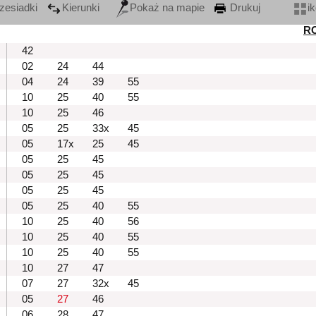
zesiadki
Kierunki
Pokaż na mapie
Drukuj
i
R
42
02
24
44
04
24
39
55
10
25
40
55
10
25
46
05
25
33x
45
05
17x
25
45
05
25
45
05
25
45
05
25
45
05
25
40
55
10
25
40
56
10
25
40
55
10
25
40
55
10
27
47
07
27
32x
45
05
27
46
06
28
47