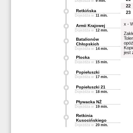
Dojeżdża w:
9 min.
22
Retkińska
23
Dojeżdża w:
11 min.
x - 
Armii Krajowej
Dojeżdża w:
12 min.
Zakł
Tole
Batalionów
opóź
Chłopskich
Kopi
Dojeżdża w:
14 min.
jest
Plocka
Dojeżdża w:
15 min.
Popiełuszki
Dojeżdża w:
17 min.
Popiełuszki 21
Dojeżdża w:
18 min.
Pływacka NŻ
Dojeżdża w:
19 min.
Retkinia
Kusocińskiego
Dojeżdża w:
20 min.