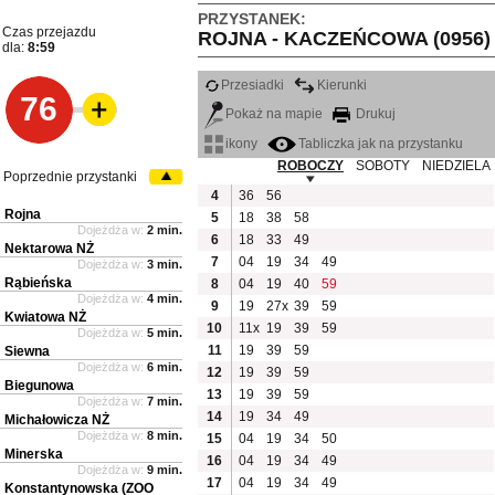
PRZYSTANEK:
Czas przejazdu
ROJNA - KACZEŃCOWA (0956)
dla:
8:59
Przesiadki
Kierunki
76
Pokaż na mapie
Drukuj
ikony
Tabliczka jak na przystanku
ROBOCZY
SOBOTY
NIEDZIELA
Poprzednie przystanki
4
36
56
Rojna
5
18
38
58
Dojeżdża w:
2 min.
6
18
33
49
Nektarowa NŻ
7
04
19
34
49
Dojeżdża w:
3 min.
Rąbieńska
8
04
19
40
59
Dojeżdża w:
4 min.
9
19
27x
39
59
Kwiatowa NŻ
10
11x
19
39
59
Dojeżdża w:
5 min.
11
19
39
59
Siewna
Dojeżdża w:
6 min.
12
19
39
59
Biegunowa
13
19
39
59
Dojeżdża w:
7 min.
14
19
34
49
Michałowicza NŻ
Dojeżdża w:
8 min.
15
04
19
34
50
Minerska
16
04
19
34
49
Dojeżdża w:
9 min.
17
04
19
34
49
Konstantynowska (ZOO