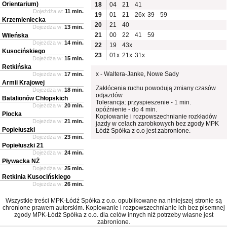
Orientarium)
18
04
21
41
Dojeżdża w:
11 min.
19
01
21
26x
39
59
Krzemieniecka
20
21
40
Dojeżdża w:
13 min.
21
00
22
41
59
Wileńska
Dojeżdża w:
14 min.
22
19
43x
Kusocińskiego
23
01x
21x
31x
Dojeżdża w:
15 min.
Retkińska
x - Waltera-Janke, Nowe Sady
Dojeżdża w:
17 min.
Armii Krajowej
Zakłócenia ruchu powodują zmiany czasów
Dojeżdża w:
18 min.
odjazdów
Batalionów Chłopskich
Tolerancja: przyspieszenie - 1 min.
Dojeżdża w:
20 min.
opóźnienie - do 4 min.
Plocka
Kopiowanie i rozpowszechnianie rozkładów
Dojeżdża w:
21 min.
jazdy w celach zarobkowych bez zgody MPK
Popiełuszki
Łódź Spółka z o.o jest zabronione.
Dojeżdża w:
23 min.
Popiełuszki 21
Dojeżdża w:
24 min.
Pływacka NŻ
Dojeżdża w:
25 min.
Retkinia Kusocińskiego
Dojeżdża w:
26 min.
Wszystkie treści MPK-Łódź Spółka z o.o. opublikowane na niniejszej stronie są
chronione prawem autorskim. Kopiowanie i rozpowszechnianie ich bez pisemnej
zgody MPK-Łódź Spółka z o.o. dla celów innych niż potrzeby własne jest
zabronione.