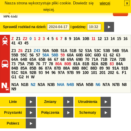
Nasza strona wykorzystuje pliki cookie. Dowiedz się
więcej
x
#
więcej.
Sprawdź rozkład na dzień:
i godzinę:
Z
Z1
Z2
0
1
2
3
4
5
6
7
8
9
10A
10B
11
12
13
14
15
16
41
43
45
Z3
Z6
Z13
Z43
50A
50B
51A
51B
52
53A
53C
53B
54B
55A
55B
55C
56
57
58A
58B
59
60A
60B
60C
60D
61
62
63
64A
64B
65A
65B
66
67
68
69A
69B
70
71A
71B
72A
72B
73
75A
75B
76
77
78
80A
80B
81A
81B
82A
82B
83
84A
84B
85A
85B
86
87A
87B
88A
88B
88C
88D
89
90
91A
91B
91C
92A
92B
93
94
96
97A
97B
99
100
101
201
202
6.
F1
G1
G2
H
W
N1A
N1B
N2
N3A
N3B
N4A
N4B
N5A
N5B
N6
N7A
N7B
N8
N9
Linie
Zmiany
Utrudnienia
Przystanki
Połączenia
Schematy
Pobierz