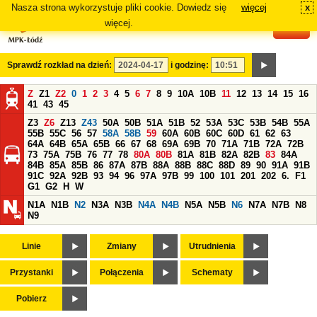
Nasza strona wykorzystuje pliki cookie. Dowiedz się
więcej
x
#
więcej.
Sprawdź rozkład na dzień:
i godzinę:
Z
Z1
Z2
0
1
2
3
4
5
6
7
8
9
10A
10B
11
12
13
14
15
16
41
43
45
Z3
Z6
Z13
Z43
50A
50B
51A
51B
52
53A
53C
53B
54B
55A
55B
55C
56
57
58A
58B
59
60A
60B
60C
60D
61
62
63
64A
64B
65A
65B
66
67
68
69A
69B
70
71A
71B
72A
72B
73
75A
75B
76
77
78
80A
80B
81A
81B
82A
82B
83
84A
84B
85A
85B
86
87A
87B
88A
88B
88C
88D
89
90
91A
91B
91C
92A
92B
93
94
96
97A
97B
99
100
101
201
202
6.
F1
G1
G2
H
W
N1A
N1B
N2
N3A
N3B
N4A
N4B
N5A
N5B
N6
N7A
N7B
N8
N9
Linie
Zmiany
Utrudnienia
Przystanki
Połączenia
Schematy
Pobierz