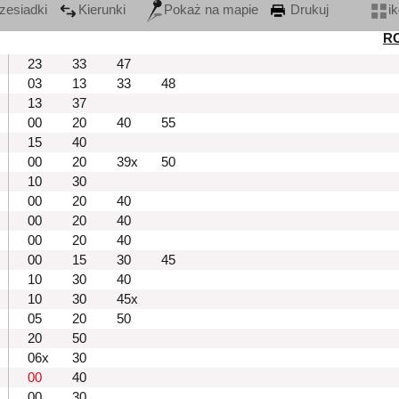
zesiadki
Kierunki
Pokaż na mapie
Drukuj
i
R
23
33
47
03
13
33
48
13
37
00
20
40
55
15
40
00
20
39x
50
10
30
00
20
40
00
20
40
00
20
40
00
15
30
45
10
30
40
10
30
45x
05
20
50
20
50
06x
30
00
40
00
30