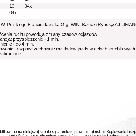
10
34x
04x
p.W. Polskiego,Franciszkańską,Org. WIN, Bałucki Rynek,ZAJ LI
ócenia ruchu powodują zmiany czasów odjazdów
rancja: przyspieszenie - 1 min.
nienie - do 4 min.
owanie i rozpowszechnianie rozkładów jazdy w celach zarobkowych
 zabronione.
ublikowane na niniejszej stronie są chronione prawem autorskim. Kopiowanie i r