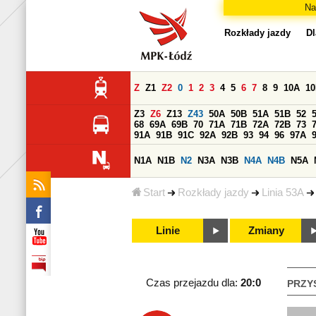
Na
Rozkłady jazdy
Dl
Z
Z1
Z2
0
1
2
3
4
5
6
7
8
9
10A
1
Z3
Z6
Z13
Z43
50A
50B
51A
51B
52
68
69A
69B
70
71A
71B
72A
72B
73
91A
91B
91C
92A
92B
93
94
96
97A
N1A
N1B
N2
N3A
N3B
N4A
N4B
N5A
Start
Rozkłady jazdy
Linia 53A
Linie
Zmiany
Czas przejazdu dla:
20:0
PRZY