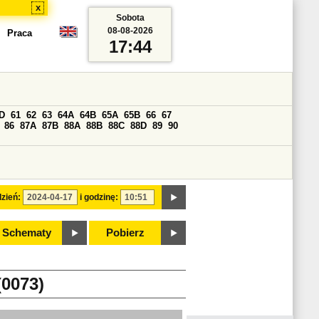
x
Sobota
08-08-2026
Praca
17:44
D
61
62
63
64A
64B
65A
65B
66
67
86
87A
87B
88A
88B
88C
88D
89
90
zień:
i godzinę:
Schematy
Pobierz
0073)