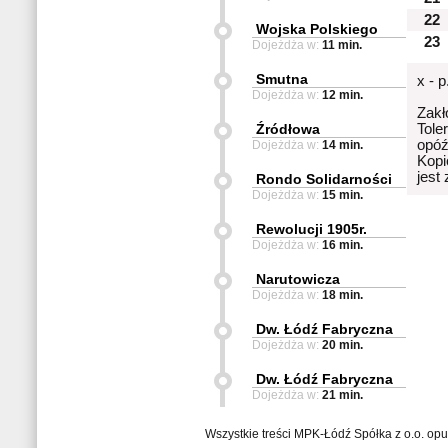
22
Wojska Polskiego
23
Dojeżdża w:
11 min.
Smutna
x - 
Dojeżdża w:
12 min.
Zakł
Źródłowa
Tole
opóź
Dojeżdża w:
14 min.
Kopi
jest
Rondo Solidarności
Dojeżdża w:
15 min.
Rewolucji 1905r.
Dojeżdża w:
16 min.
Narutowicza
Dojeżdża w:
18 min.
Dw. Łódź Fabryczna
Dojeżdża w:
20 min.
Dw. Łódź Fabryczna
Dojeżdża w:
21 min.
Wszystkie treści MPK-Łódź Spółka z o.o. op