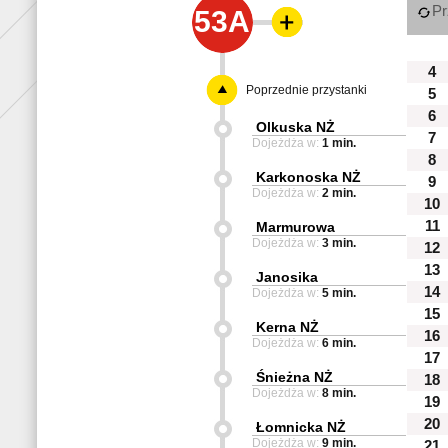
Pr
53A
4
Poprzednie przystanki
5
6
Olkuska NŻ
7
Dojeżdża w:
1 min.
8
Karkonoska NŻ
9
Dojeżdża w:
2 min.
10
11
Marmurowa
Dojeżdża w:
3 min.
12
13
Janosika
14
Dojeżdża w:
5 min.
15
Kerna NŻ
16
Dojeżdża w:
6 min.
17
Śnieżna NŻ
18
Dojeżdża w:
8 min.
19
20
Łomnicka NŻ
Dojeżdża w:
9 min.
21