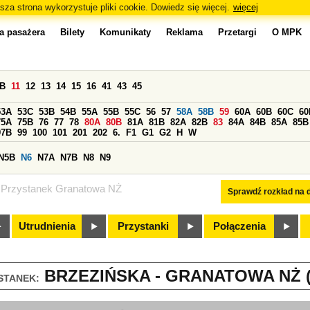
sza strona wykorzystuje pliki cookie. Dowiedz się więcej.
więcej
a pasażera
Bilety
Komunikaty
Reklama
Przetargi
O MPK
0B
11
12
13
14
15
16
41
43
45
53A
53C
53B
54B
55A
55B
55C
56
57
58A
58B
59
60A
60B
60C
60
75A
75B
76
77
78
80A
80B
81A
81B
82A
82B
83
84A
84B
85A
85B
97B
99
100
101
201
202
6.
F1
G1
G2
H
W
N5B
N6
N7A
N7B
N8
N9
Przystanek Granatowa NŻ
Sprawdź rozkład na d
Utrudnienia
Przystanki
Połączenia
BRZEZIŃSKA - GRANATOWA NŻ (
STANEK: