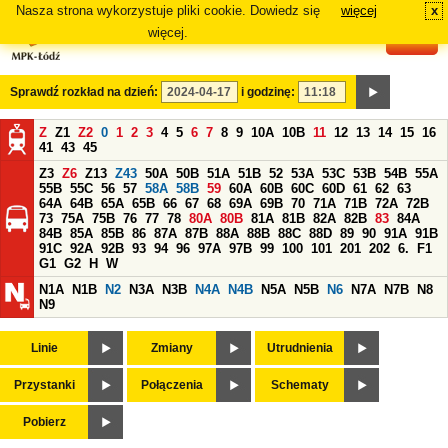
Nasza strona wykorzystuje pliki cookie. Dowiedz się
więcej
x
#
więcej.
Sprawdź rozkład na dzień:
i godzinę:
Z
Z1
Z2
0
1
2
3
4
5
6
7
8
9
10A
10B
11
12
13
14
15
16
41
43
45
Z3
Z6
Z13
Z43
50A
50B
51A
51B
52
53A
53C
53B
54B
55A
55B
55C
56
57
58A
58B
59
60A
60B
60C
60D
61
62
63
64A
64B
65A
65B
66
67
68
69A
69B
70
71A
71B
72A
72B
73
75A
75B
76
77
78
80A
80B
81A
81B
82A
82B
83
84A
84B
85A
85B
86
87A
87B
88A
88B
88C
88D
89
90
91A
91B
91C
92A
92B
93
94
96
97A
97B
99
100
101
201
202
6.
F1
G1
G2
H
W
N1A
N1B
N2
N3A
N3B
N4A
N4B
N5A
N5B
N6
N7A
N7B
N8
N9
Linie
Zmiany
Utrudnienia
Przystanki
Połączenia
Schematy
Pobierz