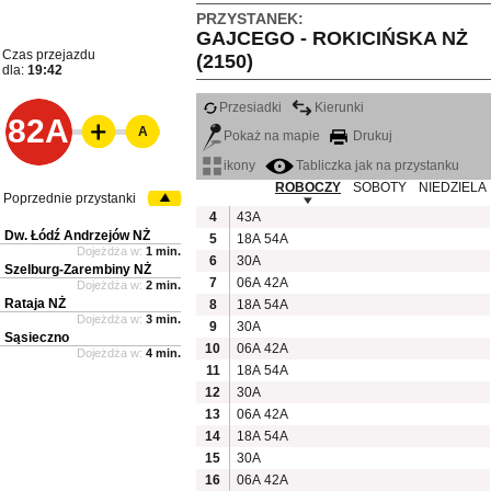
PRZYSTANEK:
GAJCEGO - ROKICIŃSKA NŻ
Czas przejazdu
(2150)
dla:
19:42
Przesiadki
Kierunki
82A
A
Pokaż na mapie
Drukuj
ikony
Tabliczka jak na przystanku
ROBOCZY
SOBOTY
NIEDZIELA
Poprzednie przystanki
4
43A
Dw. Łódź Andrzejów NŻ
5
18A
54A
Dojeżdża w:
1 min.
6
30A
Szelburg-Zarembiny NŻ
7
06A
42A
Dojeżdża w:
2 min.
Rataja NŻ
8
18A
54A
Dojeżdża w:
3 min.
9
30A
Sąsieczno
10
06A
42A
Dojeżdża w:
4 min.
11
18A
54A
12
30A
13
06A
42A
14
18A
54A
15
30A
16
06A
42A