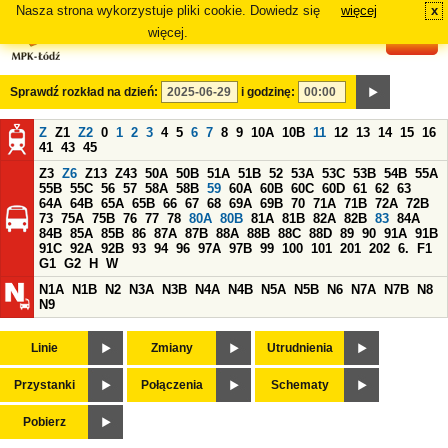
Nasza strona wykorzystuje pliki cookie. Dowiedz się
więcej
x
#
więcej.
Sprawdź rozkład na dzień:
i godzinę:
Z
Z1
Z2
0
1
2
3
4
5
6
7
8
9
10A
10B
11
12
13
14
15
16
41
43
45
Z3
Z6
Z13
Z43
50A
50B
51A
51B
52
53A
53C
53B
54B
55A
55B
55C
56
57
58A
58B
59
60A
60B
60C
60D
61
62
63
64A
64B
65A
65B
66
67
68
69A
69B
70
71A
71B
72A
72B
73
75A
75B
76
77
78
80A
80B
81A
81B
82A
82B
83
84A
84B
85A
85B
86
87A
87B
88A
88B
88C
88D
89
90
91A
91B
91C
92A
92B
93
94
96
97A
97B
99
100
101
201
202
6.
F1
G1
G2
H
W
N1A
N1B
N2
N3A
N3B
N4A
N4B
N5A
N5B
N6
N7A
N7B
N8
N9
Linie
Zmiany
Utrudnienia
Przystanki
Połączenia
Schematy
Pobierz