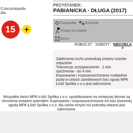
PRZYSTANEK:
Czas przejazdu
PABIANICKA - DŁUGA (2017)
dla:
Przesiadki
Kierunki
15
Pokaż na mapie
ikony
ROBOCZY
SOBOTY
NIEDZIELA
Zakłócenia ruchu powodują zmiany czasów
odjazdów
Tolerancja: przyspieszenie - 1 min.
opóźnienie - do 4 min.
Kopiowanie i rozpowszechnianie rozkładów
jazdy w celach zarobkowych bez zgody MPK
Łódź Spółka z o.o jest zabronione.
Wszystkie treści MPK-Łódź Spółka z o.o. opublikowane na niniejszej stronie są
chronione prawem autorskim. Kopiowanie i rozpowszechnianie ich bez pisemnej
zgody MPK-Łódź Spółka z o.o. dla celów innych niż potrzeby własne jest
zabronione.