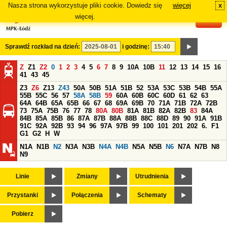
Nasza strona wykorzystuje pliki cookie. Dowiedz się
więcej
x
#
więcej.
Sprawdź rozkład na dzień:
i godzinę:
Z
Z1
Z2
0
1
2
3
4
5
6
7
8
9
10A
10B
11
12
13
14
15
16
41
43
45
Z3
Z6
Z13
Z43
50A
50B
51A
51B
52
53A
53C
53B
54B
55A
55B
55C
56
57
58A
58B
59
60A
60B
60C
60D
61
62
63
64A
64B
65A
65B
66
67
68
69A
69B
70
71A
71B
72A
72B
73
75A
75B
76
77
78
80A
80B
81A
81B
82A
82B
83
84A
84B
85A
85B
86
87A
87B
88A
88B
88C
88D
89
90
91A
91B
91C
92A
92B
93
94
96
97A
97B
99
100
101
201
202
6.
F1
G1
G2
H
W
N1A
N1B
N2
N3A
N3B
N4A
N4B
N5A
N5B
N6
N7A
N7B
N8
N9
Linie
Zmiany
Utrudnienia
Przystanki
Połączenia
Schematy
Pobierz