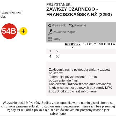
PRZYSTANEK:
ZAWISZY CZARNEGO -
Czas przejazdu
FRANCISZKAŃSKA NŻ (2293)
dla:
Przesiadki
Kierunki
54B
Pokaż na mapie
ikony
ROBOCZY
SOBOTY
NIEDZIELA
3
50
4
50
Zakłócenia ruchu powodują zmiany czasów
odjazdów
Tolerancja: przyspieszenie - 1 min.
opóźnienie - do 4 min.
Kopiowanie i rozpowszechnianie rozkładów
jazdy w celach zarobkowych bez zgody MPK
Łódź Spółka z o.o jest zabronione.
Wszystkie treści MPK-Łódź Spółka z o.o. opublikowane na niniejszej stronie są
chronione prawem autorskim. Kopiowanie i rozpowszechnianie ich bez pisemnej
zgody MPK-Łódź Spółka z o.o. dla celów innych niż potrzeby własne jest
zabronione.