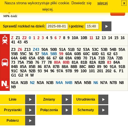
Nasza strona wykorzystuje pliki cookie. Dowiedz się
więcej
x
#
więcej.
Sprawdź rozkład na dzień:
i godzinę:
Z
Z1
Z2
0
1
2
3
4
5
6
7
8
9
10A
10B
11
12
13
14
15
16
41
43
45
Z3
Z6
Z13
Z43
50A
50B
51A
51B
52
53A
53C
53B
54B
55A
55B
55C
56
57
58A
58B
59
60A
60B
60C
60D
61
62
63
64A
64B
65A
65B
66
67
68
69A
69B
70
71A
71B
72A
72B
73
75A
75B
76
77
78
80A
80B
81A
81B
82A
82B
83
84A
84B
85A
85B
86
87A
87B
88A
88B
88C
88D
89
90
91A
91B
91C
92A
92B
93
94
96
97A
97B
99
100
101
201
202
6.
F1
G1
G2
H
W
N1A
N1B
N2
N3A
N3B
N4A
N4B
N5A
N5B
N6
N7A
N7B
N8
N9
Linie
Zmiany
Utrudnienia
Przystanki
Połączenia
Schematy
Pobierz