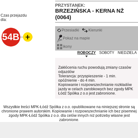
PRZYSTANEK:
BRZEZIŃSKA - KERNA NŻ
Czas przejazdu
(0064)
dla:
Przesiadki
Kierunki
54B
Pokaż na mapie
ikony
ROBOCZY
SOBOTY
NIEDZIELA
Zakłócenia ruchu powodują zmiany czasów
odjazdów
Tolerancja: przyspieszenie - 1 min.
opóźnienie - do 4 min.
Kopiowanie i rozpowszechnianie rozkładów
jazdy w celach zarobkowych bez zgody MPK
Łódź Spółka z o.o jest zabronione.
Wszystkie treści MPK-Łódź Spółka z o.o. opublikowane na niniejszej stronie są
chronione prawem autorskim. Kopiowanie i rozpowszechnianie ich bez pisemnej
zgody MPK-Łódź Spółka z o.o. dla celów innych niż potrzeby własne jest
zabronione.