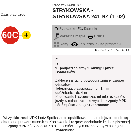
PRZYSTANEK:
STRYKOWSKA -
Czas przejazdu
STRYKOWSKA 241 NŻ (1102)
dla:
Przesiadki
Kierunki
60C
Pokaż na mapie
Drukuj
ikony
Tabliczka jak na przystanku
ROBOCZY
SOBOTY
E
D
y - podjazd do firmy "Corning" i przez
Dobieszków
Zakłócenia ruchu powodują zmiany czasów
odjazdów
Tolerancja: przyspieszenie - 1 min.
opóźnienie - do 4 min.
Kopiowanie i rozpowszechnianie rozkładów
jazdy w celach zarobkowych bez zgody MPK
Łódź Spółka z o.o jest zabronione.
Wszystkie treści MPK-Łódź Spółka z o.o. opublikowane na niniejszej stronie są
chronione prawem autorskim. Kopiowanie i rozpowszechnianie ich bez pisemnej
zgody MPK-Łódź Spółka z o.o. dla celów innych niż potrzeby własne jest
zabronione.