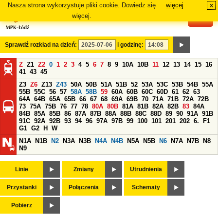
Nasza strona wykorzystuje pliki cookie. Dowiedz się
więcej
x
#
więcej.
Sprawdź rozkład na dzień:
i godzinę:
Z
Z1
Z2
0
1
2
3
4
5
6
7
8
9
10A
10B
11
12
13
14
15
16
41
43
45
Z3
Z6
Z13
Z43
50A
50B
51A
51B
52
53A
53C
53B
54B
55A
55B
55C
56
57
58A
58B
59
60A
60B
60C
60D
61
62
63
64A
64B
65A
65B
66
67
68
69A
69B
70
71A
71B
72A
72B
73
75A
75B
76
77
78
80A
80B
81A
81B
82A
82B
83
84A
84B
85A
85B
86
87A
87B
88A
88B
88C
88D
89
90
91A
91B
91C
92A
92B
93
94
96
97A
97B
99
100
101
201
202
6.
F1
G1
G2
H
W
N1A
N1B
N2
N3A
N3B
N4A
N4B
N5A
N5B
N6
N7A
N7B
N8
N9
Linie
Zmiany
Utrudnienia
Przystanki
Połączenia
Schematy
Pobierz