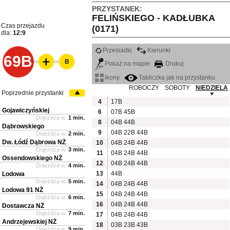
PRZYSTANEK:
FELIŃSKIEGO - KADŁUBKA
Czas przejazdu
(0171)
dla:
12:9
Przesiadki
Kierunki
69B
B
Pokaż na mapie
Drukuj
ikony
Tabliczka jak na przystanku
ROBOCZY
SOBOTY
NIEDZIELA
Poprzednie przystanki
4
17B
Gojawiczyńskiej
6
07B
45B
Dojeżdża w:
1 min.
8
04B
44B
Dąbrowskiego
9
04B
22B
44B
Dojeżdża w:
2 min.
Dw. Łódź Dąbrowa NŻ
10
04B
24B
44B
Dojeżdża w:
3 min.
11
04B
24B
44B
Ossendowskiego NŻ
12
04B
24B
44B
Dojeżdża w:
4 min.
13
44B
Lodowa
Dojeżdża w:
5 min.
14
04B
24B
44B
Lodowa 91 NŻ
15
04B
24B
44B
Dojeżdża w:
6 min.
16
04B
24B
44B
Dostawcza NŻ
Dojeżdża w:
7 min.
17
04B
24B
44B
Andrzejewskiej NŻ
18
03B
23B
43B
Dojeżdża w:
9 min.