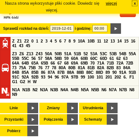
Nasza strona wykorzystuje pliki cookie. Dowiedz się
więcej
x
#
więcej.
Sprawdź rozkład na dzień:
i godzinę:
Z
Z1
Z2
0
1
2
3
4
5
6
7
8
9
10A
10B
11
12
13
14
15
16
41
43
45
Z3
Z6
Z13
Z43
50A
50B
51A
51B
52
53A
53C
53B
54B
55A
55B
55C
56
57
58A
58B
59
60A
60B
60C
60D
61
62
63
64A
64B
65A
65B
66
67
68
69A
69B
70
71A
71B
72A
72B
73
75A
75B
76
77
78
80A
80B
81A
81B
82A
82B
83
84A
84B
85A
85B
86
87A
87B
88A
88B
88C
88D
89
90
91A
91B
91C
92A
92B
93
94
96
97A
97B
99
100
101
201
202
6.
F1
G1
G2
H
W
N1A
N1B
N2
N3A
N3B
N4A
N4B
N5A
N5B
N6
N7A
N7B
N8
N9
Linie
Zmiany
Utrudnienia
Przystanki
Połączenia
Schematy
Pobierz