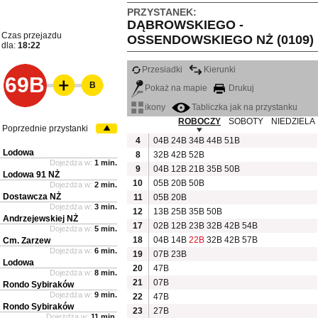
PRZYSTANEK:
DĄBROWSKIEGO -
Czas przejazdu
OSSENDOWSKIEGO NŻ (0109)
dla:
18:22
Przesiadki
Kierunki
69B
B
Pokaż na mapie
Drukuj
ikony
Tabliczka jak na przystanku
ROBOCZY
SOBOTY
NIEDZIELA
Poprzednie przystanki
4
04B
24B
34B
44B
51B
Lodowa
8
32B
42B
52B
Dojeżdża w:
1 min.
9
04B
12B
21B
35B
50B
Lodowa 91 NŻ
10
05B
20B
50B
Dojeżdża w:
2 min.
Dostawcza NŻ
11
05B
20B
Dojeżdża w:
3 min.
12
13B
25B
35B
50B
Andrzejewskiej NŻ
17
02B
12B
23B
32B
42B
54B
Dojeżdża w:
5 min.
18
04B
14B
22B
32B
42B
57B
Cm. Zarzew
Dojeżdża w:
6 min.
19
07B
23B
Lodowa
20
47B
Dojeżdża w:
8 min.
21
07B
Rondo Sybiraków
Dojeżdża w:
9 min.
22
47B
Rondo Sybiraków
23
27B
Dojeżdża w:
11 min.