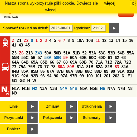
Nasza strona wykorzystuje pliki cookie. Dowiedz się
więcej
x
#
więcej.
Sprawdź rozkład na dzień:
i godzinę:
Z
Z1
Z2
0
1
2
3
4
5
6
7
8
9
10A
10B
11
12
13
14
15
16
41
43
45
Z3
Z6
Z13
Z43
50A
50B
51A
51B
52
53A
53C
53B
54B
55A
55B
55C
56
57
58A
58B
59
60A
60B
60C
60D
61
62
63
64A
64B
65A
65B
66
67
68
69A
69B
70
71A
71B
72A
72B
73
75A
75B
76
77
78
80A
80B
81A
81B
82A
82B
83
84A
84B
85A
85B
86
87A
87B
88A
88B
88C
88D
89
90
91A
91B
91C
92A
92B
93
94
96
97A
97B
99
100
101
201
202
6.
F1
G1
G2
H
W
N1A
N1B
N2
N3A
N3B
N4A
N4B
N5A
N5B
N6
N7A
N7B
N8
N9
Linie
Zmiany
Utrudnienia
Przystanki
Połączenia
Schematy
Pobierz