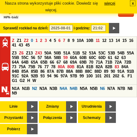
Nasza strona wykorzystuje pliki cookie. Dowiedz się
więcej
x
#
więcej.
Sprawdź rozkład na dzień:
i godzinę:
Z
Z1
Z2
0
1
2
3
4
5
6
7
8
9
10A
10B
11
12
13
14
15
16
41
43
45
Z3
Z6
Z13
Z43
50A
50B
51A
51B
52
53A
53C
53B
54B
55A
55B
55C
56
57
58A
58B
59
60A
60B
60C
60D
61
62
63
64A
64B
65A
65B
66
67
68
69A
69B
70
71A
71B
72A
72B
73
75A
75B
76
77
78
80A
80B
81A
81B
82A
82B
83
84A
84B
85A
85B
86
87A
87B
88A
88B
88C
88D
89
90
91A
91B
91C
92A
92B
93
94
96
97A
97B
99
100
101
201
202
6.
F1
G1
G2
H
W
N1A
N1B
N2
N3A
N3B
N4A
N4B
N5A
N5B
N6
N7A
N7B
N8
N9
Linie
Zmiany
Utrudnienia
Przystanki
Połączenia
Schematy
Pobierz