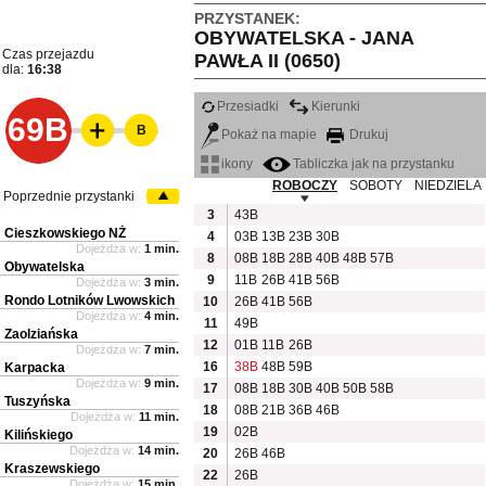
PRZYSTANEK:
OBYWATELSKA - JANA
Czas przejazdu
PAWŁA II (0650)
dla:
16:38
Przesiadki
Kierunki
69B
B
Pokaż na mapie
Drukuj
ikony
Tabliczka jak na przystanku
ROBOCZY
SOBOTY
NIEDZIELA
Poprzednie przystanki
3
43B
Cieszkowskiego NŻ
4
03B
13B
23B
30B
Dojeżdża w:
1 min.
8
08B
18B
28B
40B
48B
57B
Obywatelska
9
11B
26B
41B
56B
Dojeżdża w:
3 min.
Rondo Lotników Lwowskich
10
26B
41B
56B
Dojeżdża w:
4 min.
11
49B
Zaolziańska
12
01B
11B
26B
Dojeżdża w:
7 min.
16
38B
48B
59B
Karpacka
Dojeżdża w:
9 min.
17
08B
18B
30B
40B
50B
58B
Tuszyńska
18
08B
21B
36B
46B
Dojeżdża w:
11 min.
19
02B
Kilińskiego
Dojeżdża w:
14 min.
20
26B
46B
Kraszewskiego
22
26B
Dojeżdża w:
15 min.