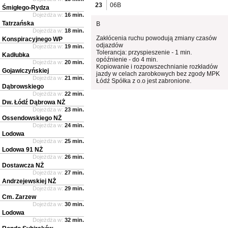
23
06B
Śmigłego-Rydza
Dojeżdża w:
16 min.
Tatrzańska
B
Dojeżdża w:
18 min.
Zakłócenia ruchu powodują zmiany czasów
Konspiracyjnego WP
odjazdów
Dojeżdża w:
19 min.
Tolerancja: przyspieszenie - 1 min.
Kadłubka
opóźnienie - do 4 min.
Dojeżdża w:
20 min.
Kopiowanie i rozpowszechnianie rozkładów
Gojawiczyńskiej
jazdy w celach zarobkowych bez zgody MPK
Dojeżdża w:
21 min.
Łódź Spółka z o.o jest zabronione.
Dąbrowskiego
Dojeżdża w:
22 min.
Dw. Łódź Dąbrowa NŻ
Dojeżdża w:
23 min.
Ossendowskiego NŻ
Dojeżdża w:
24 min.
Lodowa
Dojeżdża w:
25 min.
Lodowa 91 NŻ
Dojeżdża w:
26 min.
Dostawcza NŻ
Dojeżdża w:
27 min.
Andrzejewskiej NŻ
Dojeżdża w:
29 min.
Cm. Zarzew
Dojeżdża w:
30 min.
Lodowa
Dojeżdża w:
32 min.