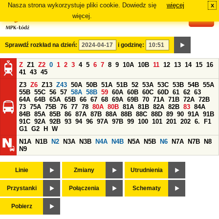
Nasza strona wykorzystuje pliki cookie. Dowiedz się
więcej
x
#
więcej.
Sprawdź rozkład na dzień:
i godzinę:
Z
Z1
Z2
0
1
2
3
4
5
6
7
8
9
10A
10B
11
12
13
14
15
16
41
43
45
Z3
Z6
Z13
Z43
50A
50B
51A
51B
52
53A
53C
53B
54B
55A
55B
55C
56
57
58A
58B
59
60A
60B
60C
60D
61
62
63
64A
64B
65A
65B
66
67
68
69A
69B
70
71A
71B
72A
72B
73
75A
75B
76
77
78
80A
80B
81A
81B
82A
82B
83
84A
84B
85A
85B
86
87A
87B
88A
88B
88C
88D
89
90
91A
91B
91C
92A
92B
93
94
96
97A
97B
99
100
101
201
202
6.
F1
G1
G2
H
W
N1A
N1B
N2
N3A
N3B
N4A
N4B
N5A
N5B
N6
N7A
N7B
N8
N9
Linie
Zmiany
Utrudnienia
Przystanki
Połączenia
Schematy
Pobierz