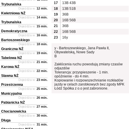
17
13B
43B
Trybunalska
Dojeżdża w:
12 min.
18
13B
51B
Kwietniowa NŻ
19
36B
Dojeżdża w:
14 min.
20
16B
56B
Trybunalska
21
36B
Dojeżdża w:
15 min.
Demokratyczna
22
16B
56B
Dojeżdża w:
16 min.
23
16y
Bartoszewskiego
Dojeżdża w:
18 min.
y - Bartoszewskiego, Jana Pawła II,
Graniczna NŻ
Obywatelską, Nowe Sady
Dojeżdża w:
19 min.
B
Tabelowa NŻ
Dojeżdża w:
21 min.
Zakłócenia ruchu powodują zmiany czasów
Karowa NŻ
odjazdów
Dojeżdża w:
22 min.
Tolerancja: przyspieszenie - 1 min.
Sławna NŻ
opóźnienie - do 4 min.
Dojeżdża w:
23 min.
Kopiowanie i rozpowszechnianie rozkładów
jazdy w celach zarobkowych bez zgody MPK
Przestrzenna
Łódź Spółka z o.o jest zabronione.
Dojeżdża w:
25 min.
Municypalna
Dojeżdża w:
26 min.
Pabianicka NŻ
Dojeżdża w:
27 min.
Chocianowicka
Dojeżdża w:
30 min.
Długa
Dojeżdża w:
31 min.