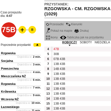
PRZYSTANEK:
RZGOWSKA - CM. RZGOWSKA
Czas przejazdu
(1029)
dla:
4:47
Przesiadki
Kierunki
75B
B
Pokaż na mapie
Drukuj
ikony
Tabliczka jak na przystanku
ROBOCZY
SOBOTY
NIEDZIELA
Poprzednie przystanki
4
47B
Rzgowska
5
30B
Dojeżdża w:
2 min.
6
07B
43B
Socjalna
7
13B
43B
Dojeżdża w:
3 min.
Powszechna
8
14B
43B
Dojeżdża w:
4 min.
9
13B
43B
Mieszczańska NŻ
10
13B
43B
Dojeżdża w:
6 min.
11
13B
43B
Rzgowska
Dojeżdża w:
7 min.
12
13B
43B
Królewska
13
13B
43B
Dojeżdża w:
9 min.
14
13B
43B
Wczesna NŻ
Dojeżdża w:
10 min.
15
13B
43B
Łazowskiego
16
13B
43B
Dojeżdża w:
11 min.