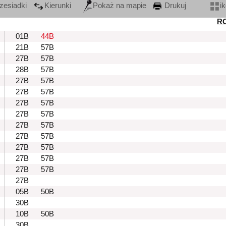
zesiadki
Kierunki
Pokaż na mapie
Drukuj
i
R
01B
44B
21B
57B
27B
57B
28B
57B
27B
57B
27B
57B
27B
57B
27B
57B
27B
57B
27B
57B
27B
57B
27B
57B
27B
57B
27B
05B
50B
30B
10B
50B
30B