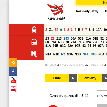
Na
Rozkłady jazdy
Dl
Z
Z1
Z2
0
1
2
3
4
5
6
7
8
9
10A
1
Z3
Z6
Z13
Z43
50A
50B
51A
51B
52
68
69A
69B
70
71A
71B
72A
72B
73
91A
91B
91C
92A
92B
93
94
96
97A
N1A
N1B
N2
N3A
N3B
N4A
N4B
N5A
Start
Rozkłady jazdy
Linia 75B
Linie
Zmiany
Czas przejazdu dla:
5:44
PRZY