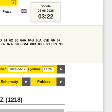
x
Sobota
08-08-2026
Praca
03:22
D
61
62
63
64A
64B
65A
65B
66
67
86
87A
87B
88A
88B
88C
88D
89
90
zień:
i godzinę:
Schematy
Pobierz
 (1218)