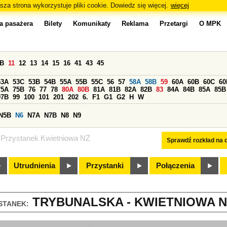
sza strona wykorzystuje pliki cookie. Dowiedz się więcej.
więcej
a pasażera
Bilety
Komunikaty
Reklama
Przetargi
O MPK
0B
11
12
13
14
15
16
41
43
45
53A
53C
53B
54B
55A
55B
55C
56
57
58A
58B
59
60A
60B
60C
60
75A
75B
76
77
78
80A
80B
81A
81B
82A
82B
83
84A
84B
85A
85B
97B
99
100
101
201
202
6.
F1
G1
G2
H
W
N5B
N6
N7A
N7B
N8
N9
Przystanek Kwietniowa NŻ
Sprawdź rozkład na d
Utrudnienia
Przystanki
Połączenia
TRYBUNALSKA - KWIETNIOWA NŻ
STANEK: