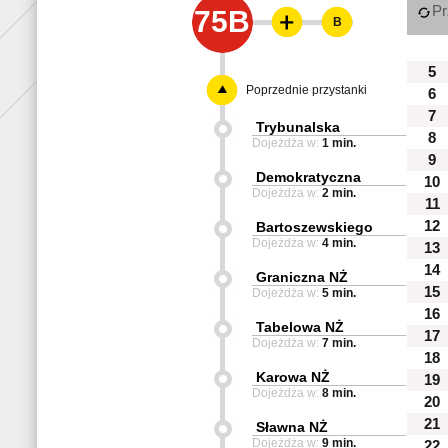
Pr
75B
B
5
Poprzednie przystanki
6
7
Trybunalska
8
Dojeżdża w:
1 min.
9
Demokratyczna
10
Dojeżdża w:
2 min.
11
12
Bartoszewskiego
Dojeżdża w:
4 min.
13
14
Graniczna NŻ
15
Dojeżdża w:
5 min.
16
Tabelowa NŻ
17
Dojeżdża w:
7 min.
18
Karowa NŻ
19
Dojeżdża w:
8 min.
20
21
Sławna NŻ
Dojeżdża w:
9 min.
22