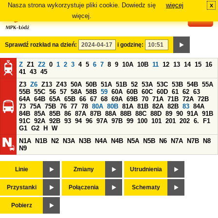
Nasza strona wykorzystuje pliki cookie. Dowiedz się
więcej
x
#
więcej.
Sprawdź rozkład na dzień:
i godzinę:
Z
Z1
Z2
0
1
2
3
4
5
6
7
8
9
10A
10B
11
12
13
14
15
16
41
43
45
Z3
Z6
Z13
Z43
50A
50B
51A
51B
52
53A
53C
53B
54B
55A
55B
55C
56
57
58A
58B
59
60A
60B
60C
60D
61
62
63
64A
64B
65A
65B
66
67
68
69A
69B
70
71A
71B
72A
72B
73
75A
75B
76
77
78
80A
80B
81A
81B
82A
82B
83
84A
84B
85A
85B
86
87A
87B
88A
88B
88C
88D
89
90
91A
91B
91C
92A
92B
93
94
96
97A
97B
99
100
101
201
202
6.
F1
G1
G2
H
W
N1A
N1B
N2
N3A
N3B
N4A
N4B
N5A
N5B
N6
N7A
N7B
N8
N9
Linie
Zmiany
Utrudnienia
Przystanki
Połączenia
Schematy
Pobierz