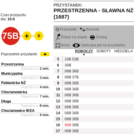
PRZYSTANEK:
PRZESTRZENNA - SŁAWNA NŻ
Czas przejazdu
(1687)
dla:
16:6
Przesiadki
Kierunki
75B
B
Pokaż na mapie
Drukuj
ikony
Tabliczka jak na przystanku
ROBOCZY
SOBOTY
NIEDZIELA
Poprzednie przystanki
5
10B
53B
Przestrzenna
6
30B
Dojeżdża w:
2 min.
7
06B
36B
Municypalna
8
06B
37B
Dojeżdża w:
3 min.
Pabianicka NŻ
9
06B
36B
Dojeżdża w:
4 min.
10
06B
36B
Chocianowicka
11
06B
36B
Dojeżdża w:
7 min.
12
06B
36B
Długa
Dojeżdża w:
8 min.
13
06B
36B
Chocianowice IKEA
14
06B
36B
Dojeżdża w:
9 min.
15
06B
36B
16
06B
36B
17
06B
36B