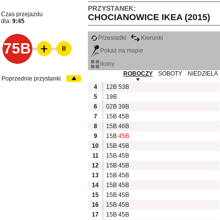
PRZYSTANEK:
Czas przejazdu
CHOCIANOWICE IKEA (2015)
dla:
9:45
Przesiadki
Kierunki
75B
B
Pokaż na mapie
ikony
ROBOCZY
SOBOTY
NIEDZIELA
Poprzednie przystanki
4
12B
53B
5
19B
6
02B
39B
7
15B
45B
8
15B
46B
9
15B
45B
10
15B
45B
11
15B
45B
12
15B
45B
13
15B
45B
14
15B
45B
15
15B
45B
16
15B
45B
17
15B
45B