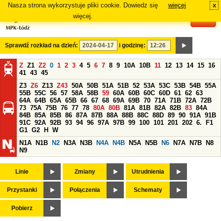
Nasza strona wykorzystuje pliki cookie. Dowiedz się
więcej
x
#
więcej.
Sprawdź rozkład na dzień:
i godzinę:
Z
Z1
Z2
0
1
2
3
4
5
6
7
8
9
10A
10B
11
12
13
14
15
16
41
43
45
Z3
Z6
Z13
Z43
50A
50B
51A
51B
52
53A
53C
53B
54B
55A
55B
55C
56
57
58A
58B
59
60A
60B
60C
60D
61
62
63
64A
64B
65A
65B
66
67
68
69A
69B
70
71A
71B
72A
72B
73
75A
75B
76
77
78
80A
80B
81A
81B
82A
82B
83
84A
84B
85A
85B
86
87A
87B
88A
88B
88C
88D
89
90
91A
91B
91C
92A
92B
93
94
96
97A
97B
99
100
101
201
202
6.
F1
G1
G2
H
W
N1A
N1B
N2
N3A
N3B
N4A
N4B
N5A
N5B
N6
N7A
N7B
N8
N9
Linie
Zmiany
Utrudnienia
Przystanki
Połączenia
Schematy
Pobierz