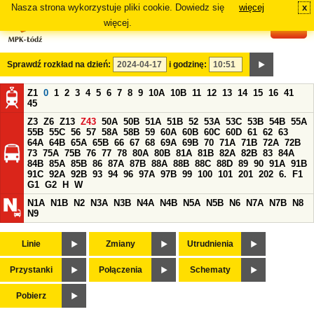
Nasza strona wykorzystuje pliki cookie. Dowiedz się
więcej
x
#
więcej.
Sprawdź rozkład na dzień:
i godzinę:
Z1
0
1
2
3
4
5
6
7
8
9
10A
10B
11
12
13
14
15
16
41
45
Z3
Z6
Z13
Z43
50A
50B
51A
51B
52
53A
53C
53B
54B
55A
55B
55C
56
57
58A
58B
59
60A
60B
60C
60D
61
62
63
64A
64B
65A
65B
66
67
68
69A
69B
70
71A
71B
72A
72B
73
75A
75B
76
77
78
80A
80B
81A
81B
82A
82B
83
84A
84B
85A
85B
86
87A
87B
88A
88B
88C
88D
89
90
91A
91B
91C
92A
92B
93
94
96
97A
97B
99
100
101
201
202
6.
F1
G1
G2
H
W
N1A
N1B
N2
N3A
N3B
N4A
N4B
N5A
N5B
N6
N7A
N7B
N8
N9
Linie
Zmiany
Utrudnienia
Przystanki
Połączenia
Schematy
Pobierz