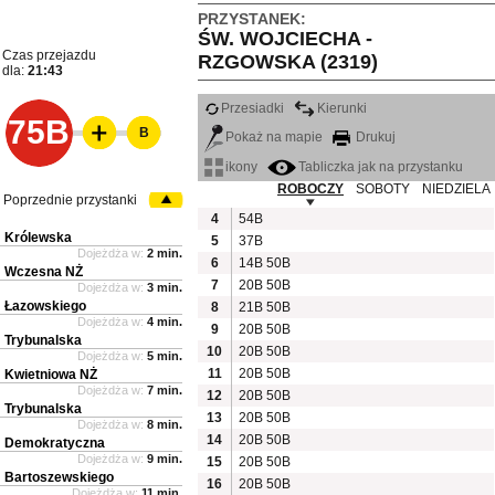
PRZYSTANEK:
ŚW. WOJCIECHA -
Czas przejazdu
RZGOWSKA (2319)
dla:
21:43
Przesiadki
Kierunki
75B
B
Pokaż na mapie
Drukuj
ikony
Tabliczka jak na przystanku
ROBOCZY
SOBOTY
NIEDZIELA
Poprzednie przystanki
4
54B
Królewska
5
37B
Dojeżdża w:
2 min.
6
14B
50B
Wczesna NŻ
7
20B
50B
Dojeżdża w:
3 min.
Łazowskiego
8
21B
50B
Dojeżdża w:
4 min.
9
20B
50B
Trybunalska
10
20B
50B
Dojeżdża w:
5 min.
11
20B
50B
Kwietniowa NŻ
Dojeżdża w:
7 min.
12
20B
50B
Trybunalska
13
20B
50B
Dojeżdża w:
8 min.
14
20B
50B
Demokratyczna
Dojeżdża w:
9 min.
15
20B
50B
Bartoszewskiego
16
20B
50B
Dojeżdża w:
11 min.