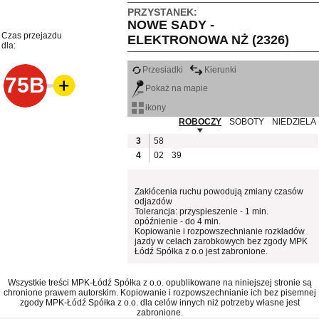
PRZYSTANEK:
NOWE SADY -
Czas przejazdu
ELEKTRONOWA NŻ (2326)
dla:
Przesiadki
Kierunki
75B
Pokaż na mapie
ikony
ROBOCZY
SOBOTY
NIEDZIELA
3
58
4
02
39
Zakłócenia ruchu powodują zmiany czasów
odjazdów
Tolerancja: przyspieszenie - 1 min.
opóźnienie - do 4 min.
Kopiowanie i rozpowszechnianie rozkładów
jazdy w celach zarobkowych bez zgody MPK
Łódź Spółka z o.o jest zabronione.
Wszystkie treści MPK-Łódź Spółka z o.o. opublikowane na niniejszej stronie są
chronione prawem autorskim. Kopiowanie i rozpowszechnianie ich bez pisemnej
zgody MPK-Łódź Spółka z o.o. dla celów innych niż potrzeby własne jest
zabronione.