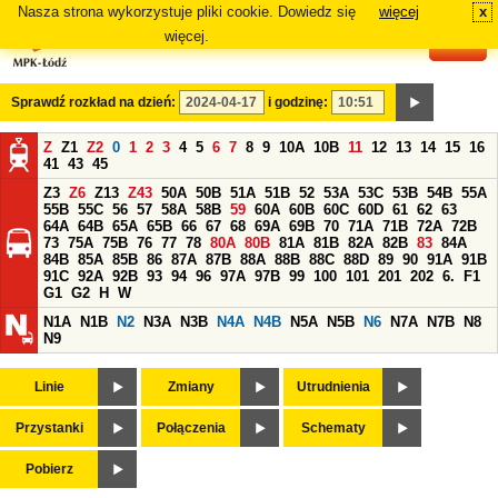
Nasza strona wykorzystuje pliki cookie. Dowiedz się
więcej
x
#
więcej.
Sprawdź rozkład na dzień:
i godzinę:
Z
Z1
Z2
0
1
2
3
4
5
6
7
8
9
10A
10B
11
12
13
14
15
16
41
43
45
Z3
Z6
Z13
Z43
50A
50B
51A
51B
52
53A
53C
53B
54B
55A
55B
55C
56
57
58A
58B
59
60A
60B
60C
60D
61
62
63
64A
64B
65A
65B
66
67
68
69A
69B
70
71A
71B
72A
72B
73
75A
75B
76
77
78
80A
80B
81A
81B
82A
82B
83
84A
84B
85A
85B
86
87A
87B
88A
88B
88C
88D
89
90
91A
91B
91C
92A
92B
93
94
96
97A
97B
99
100
101
201
202
6.
F1
G1
G2
H
W
N1A
N1B
N2
N3A
N3B
N4A
N4B
N5A
N5B
N6
N7A
N7B
N8
N9
Linie
Zmiany
Utrudnienia
Przystanki
Połączenia
Schematy
Pobierz