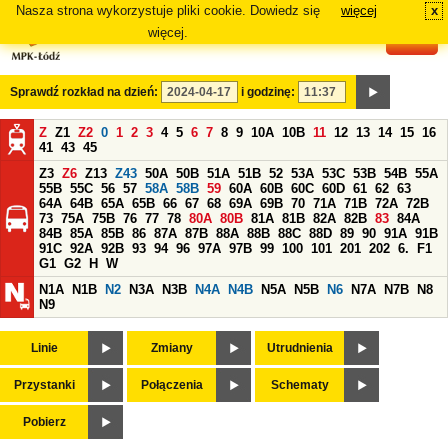
Nasza strona wykorzystuje pliki cookie. Dowiedz się
więcej
x
#
więcej.
Sprawdź rozkład na dzień:
i godzinę:
Z
Z1
Z2
0
1
2
3
4
5
6
7
8
9
10A
10B
11
12
13
14
15
16
41
43
45
Z3
Z6
Z13
Z43
50A
50B
51A
51B
52
53A
53C
53B
54B
55A
55B
55C
56
57
58A
58B
59
60A
60B
60C
60D
61
62
63
64A
64B
65A
65B
66
67
68
69A
69B
70
71A
71B
72A
72B
73
75A
75B
76
77
78
80A
80B
81A
81B
82A
82B
83
84A
84B
85A
85B
86
87A
87B
88A
88B
88C
88D
89
90
91A
91B
91C
92A
92B
93
94
96
97A
97B
99
100
101
201
202
6.
F1
G1
G2
H
W
N1A
N1B
N2
N3A
N3B
N4A
N4B
N5A
N5B
N6
N7A
N7B
N8
N9
Linie
Zmiany
Utrudnienia
Przystanki
Połączenia
Schematy
Pobierz