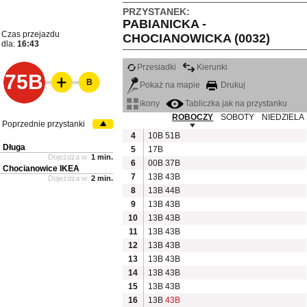
PRZYSTANEK:
PABIANICKA -
Czas przejazdu
CHOCIANOWICKA (0032)
dla:
16:43
Przesiadki
Kierunki
75B
B
Pokaż na mapie
Drukuj
ikony
Tabliczka jak na przystanku
ROBOCZY
SOBOTY
NIEDZIELA
Poprzednie przystanki
4
10B
51B
Długa
5
17B
Dojeżdża w:
1 min.
6
00B
37B
Chocianowice IKEA
7
13B
43B
Dojeżdża w:
2 min.
8
13B
44B
9
13B
43B
10
13B
43B
11
13B
43B
12
13B
43B
13
13B
43B
14
13B
43B
15
13B
43B
16
13B
43B