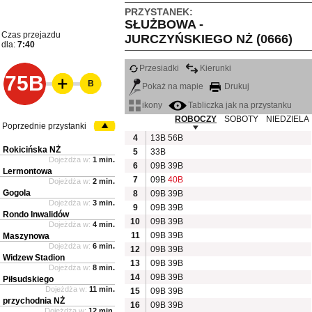
PRZYSTANEK:
SŁUŻBOWA -
Czas przejazdu
JURCZYŃSKIEGO NŻ (0666)
dla:
7:40
Przesiadki
Kierunki
75B
B
Pokaż na mapie
Drukuj
ikony
Tabliczka jak na przystanku
ROBOCZY
SOBOTY
NIEDZIELA
Poprzednie przystanki
4
13B
56B
Rokicińska NŻ
5
33B
Dojeżdża w:
1 min.
6
09B
39B
Lermontowa
7
09B
40B
Dojeżdża w:
2 min.
Gogola
8
09B
39B
Dojeżdża w:
3 min.
9
09B
39B
Rondo Inwalidów
10
09B
39B
Dojeżdża w:
4 min.
11
09B
39B
Maszynowa
Dojeżdża w:
6 min.
12
09B
39B
Widzew Stadion
13
09B
39B
Dojeżdża w:
8 min.
14
09B
39B
Piłsudskiego
Dojeżdża w:
11 min.
15
09B
39B
przychodnia NŻ
16
09B
39B
Dojeżdża w:
12 min.