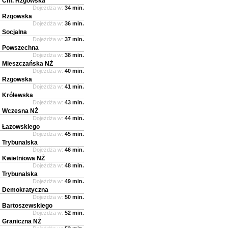
Cm. Rzgowska
Dojeżdża w:
34 min.
Rzgowska
Dojeżdża w:
36 min.
Socjalna
Dojeżdża w:
37 min.
Powszechna
Dojeżdża w:
38 min.
Mieszczańska NŻ
Dojeżdża w:
40 min.
Rzgowska
Dojeżdża w:
41 min.
Królewska
Dojeżdża w:
43 min.
Wczesna NŻ
Dojeżdża w:
44 min.
Łazowskiego
Dojeżdża w:
45 min.
Trybunalska
Dojeżdża w:
46 min.
Kwietniowa NŻ
Dojeżdża w:
48 min.
Trybunalska
Dojeżdża w:
49 min.
Demokratyczna
Dojeżdża w:
50 min.
Bartoszewskiego
Dojeżdża w:
52 min.
Graniczna NŻ