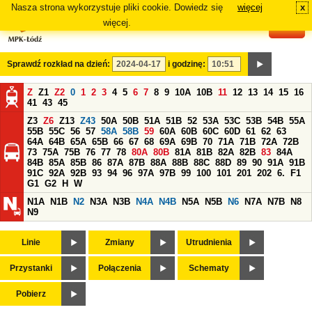
Nasza strona wykorzystuje pliki cookie. Dowiedz się
więcej
x
#
więcej.
Sprawdź rozkład na dzień:
i godzinę:
Z
Z1
Z2
0
1
2
3
4
5
6
7
8
9
10A
10B
11
12
13
14
15
16
41
43
45
Z3
Z6
Z13
Z43
50A
50B
51A
51B
52
53A
53C
53B
54B
55A
55B
55C
56
57
58A
58B
59
60A
60B
60C
60D
61
62
63
64A
64B
65A
65B
66
67
68
69A
69B
70
71A
71B
72A
72B
73
75A
75B
76
77
78
80A
80B
81A
81B
82A
82B
83
84A
84B
85A
85B
86
87A
87B
88A
88B
88C
88D
89
90
91A
91B
91C
92A
92B
93
94
96
97A
97B
99
100
101
201
202
6.
F1
G1
G2
H
W
N1A
N1B
N2
N3A
N3B
N4A
N4B
N5A
N5B
N6
N7A
N7B
N8
N9
Linie
Zmiany
Utrudnienia
Przystanki
Połączenia
Schematy
Pobierz