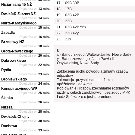
17
09B
39B
Niciarniana 45 NŻ
Dojeżdża w:
13 min.
18
17B
Dw. Łódź Zarzew NŻ
19
02B
42B
Dojeżdża w:
14 min.
20
22B
Nurta-Kaszyńskiego
21
02B
42B
56x
Dojeżdża w:
15 min.
Zapadła
22
22B
42y
Dojeżdża w:
16 min.
23
21x
Brzechwy NŻ
Dojeżdża w:
18 min.
B
Grota-Roweckiego
x - Bandurskiego, Waltera-Janke, Nowe Sady
Dojeżdża w:
20 min.
y - Bartoszewskiego, Jana Pawła II,
Dąbrowskiego
Obywatelską, Nowe Sady
Dojeżdża w:
22 min.
Rydla
Zakłócenia ruchu powodują zmiany czasów
Dojeżdża w:
23 min.
odjazdów
Broniewskiego
Tolerancja: przyspieszenie - 1 min.
Dojeżdża w:
24 min.
opóźnienie - do 4 min.
Kopiowanie i rozpowszechnianie rozkładów
Konspiracyjnego WP
jazdy w celach zarobkowych bez zgody MPK
Dojeżdża w:
25 min.
Łódź Spółka z o.o jest zabronione.
Śląska
Dojeżdża w:
26 min.
Niższa
Dojeżdża w:
28 min.
Dw. Łódź Chojny
Dojeżdża w:
30 min.
Dachowa
Dojeżdża w:
33 min.