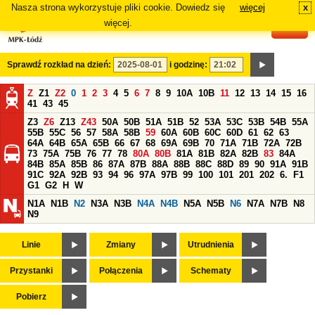
Nasza strona wykorzystuje pliki cookie. Dowiedz się
więcej
x
#
więcej.
Sprawdź rozkład na dzień:
i godzinę:
Z
Z1
Z2
0
1
2
3
4
5
6
7
8
9
10A
10B
11
12
13
14
15
16
41
43
45
Z3
Z6
Z13
Z43
50A
50B
51A
51B
52
53A
53C
53B
54B
55A
55B
55C
56
57
58A
58B
59
60A
60B
60C
60D
61
62
63
64A
64B
65A
65B
66
67
68
69A
69B
70
71A
71B
72A
72B
73
75A
75B
76
77
78
80A
80B
81A
81B
82A
82B
83
84A
84B
85A
85B
86
87A
87B
88A
88B
88C
88D
89
90
91A
91B
91C
92A
92B
93
94
96
97A
97B
99
100
101
201
202
6.
F1
G1
G2
H
W
N1A
N1B
N2
N3A
N3B
N4A
N4B
N5A
N5B
N6
N7A
N7B
N8
N9
Linie
Zmiany
Utrudnienia
Przystanki
Połączenia
Schematy
Pobierz