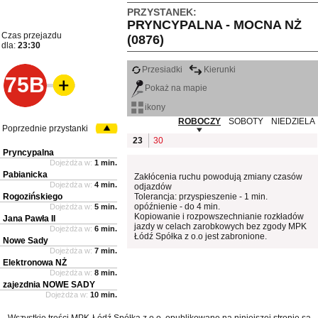
PRZYSTANEK:
PRYNCYPALNA - MOCNA NŻ
Czas przejazdu
(0876)
dla:
23:30
Przesiadki
Kierunki
75B
Pokaż na mapie
ikony
ROBOCZY
SOBOTY
NIEDZIELA
Poprzednie przystanki
23
30
Pryncypalna
Dojeżdża w:
1 min.
Pabianicka
Zakłócenia ruchu powodują zmiany czasów
Dojeżdża w:
4 min.
odjazdów
Rogozińskiego
Tolerancja: przyspieszenie - 1 min.
opóźnienie - do 4 min.
Dojeżdża w:
5 min.
Kopiowanie i rozpowszechnianie rozkładów
Jana Pawła II
jazdy w celach zarobkowych bez zgody MPK
Dojeżdża w:
6 min.
Łódź Spółka z o.o jest zabronione.
Nowe Sady
Dojeżdża w:
7 min.
Elektronowa NŻ
Dojeżdża w:
8 min.
zajezdnia NOWE SADY
Dojeżdża w:
10 min.
Wszystkie treści MPK-Łódź Spółka z o.o. opublikowane na niniejszej stronie są