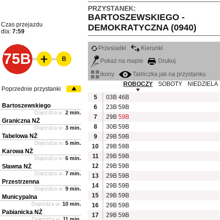
PRZYSTANEK:
BARTOSZEWSKIEGO -
Czas przejazdu
DEMOKRATYCZNA (0940)
dla:
7:59
Przesiadki
Kierunki
75B
B
Pokaż na mapie
Drukuj
ikony
Tabliczka jak na przystanku
ROBOCZY
SOBOTY
NIEDZIELA
Poprzednie przystanki
5
03B
46B
Bartoszewskiego
6
23B
59B
Dojeżdża w:
2 min.
7
29B
59B
Graniczna NŻ
8
30B
59B
Dojeżdża w:
3 min.
Tabelowa NŻ
9
29B
59B
Dojeżdża w:
5 min.
10
29B
59B
Karowa NŻ
11
29B
59B
Dojeżdża w:
6 min.
12
29B
59B
Sławna NŻ
Dojeżdża w:
7 min.
13
29B
59B
Przestrzenna
14
29B
59B
Dojeżdża w:
9 min.
15
29B
59B
Municypalna
Dojeżdża w:
10 min.
16
29B
59B
Pabianicka NŻ
17
29B
59B
Dojeżdża w:
11 min.