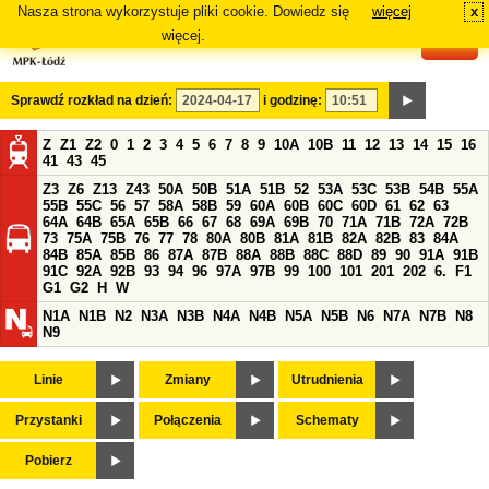
Nasza strona wykorzystuje pliki cookie. Dowiedz się
więcej
x
#
więcej.
Sprawdź rozkład na dzień:
i godzinę:
Z
Z1
Z2
0
1
2
3
4
5
6
7
8
9
10A
10B
11
12
13
14
15
16
41
43
45
Z3
Z6
Z13
Z43
50A
50B
51A
51B
52
53A
53C
53B
54B
55A
55B
55C
56
57
58A
58B
59
60A
60B
60C
60D
61
62
63
64A
64B
65A
65B
66
67
68
69A
69B
70
71A
71B
72A
72B
73
75A
75B
76
77
78
80A
80B
81A
81B
82A
82B
83
84A
84B
85A
85B
86
87A
87B
88A
88B
88C
88D
89
90
91A
91B
91C
92A
92B
93
94
96
97A
97B
99
100
101
201
202
6.
F1
G1
G2
H
W
N1A
N1B
N2
N3A
N3B
N4A
N4B
N5A
N5B
N6
N7A
N7B
N8
N9
Linie
Zmiany
Utrudnienia
Przystanki
Połączenia
Schematy
Pobierz