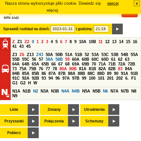
Nasza strona wykorzystuje pliki cookie. Dowiedz się
więcej
x
#
więcej.
Sprawdź rozkład na dzień:
i godzinę:
Z
Z1
Z2
0
1
2
3
4
5
6
7
8
9
10A
10B
11
12
13
14
15
16
41
43
45
Z3
Z6
Z13
Z43
50A
50B
51A
51B
52
53A
53C
53B
54B
55A
55B
55C
56
57
58A
58B
59
60A
60B
60C
60D
61
62
63
64A
64B
65A
65B
66
67
68
69A
69B
70
71A
71B
72A
72B
73
75A
75B
76
77
78
80A
80B
81A
81B
82A
82B
83
84A
84B
85A
85B
86
87A
87B
88A
88B
88C
88D
89
90
91A
91B
91C
92A
92B
93
94
96
97A
97B
99
100
101
201
202
6.
F1
G1
G2
H
W
N1A
N1B
N2
N3A
N3B
N4A
N4B
N5A
N5B
N6
N7A
N7B
N8
N9
Linie
Zmiany
Utrudnienia
Przystanki
Połączenia
Schematy
Pobierz