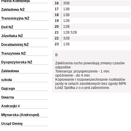
Piasta Kołodzieja
16
35B
17
13B
Zakładowa NŻ
18
13B
Transmisyjna NŻ
19
12B
20
12B
Dell NŻ
21
12B
52B
Józefiaka NŻ
22
32B
23
12B
Dorabialskiej NŻ
Tranzytowa NŻ
B
Dyspozytorska NŻ
Zakłócenia ruchu powodują zmiany czasów
odjazdów
Zakładowa
Tolerancja: przyspieszenie - 1 min.
opóźnienie - do 4 min.
Kopiowanie i rozpowszechnianie rozkładów
szkoła
jazdy w celach zarobkowych bez zgody MPK
Łódź Spółka z o.o jest zabronione.
Gajcego
Gwarna
Andrzejki #
Młynarska (Andrespol)
Urząd Gminy