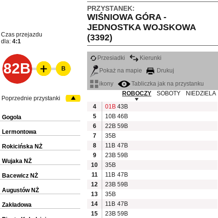
PRZYSTANEK:
WIŚNIOWA GÓRA -
JEDNOSTKA WOJSKOWA
Czas przejazdu
(3392)
dla:
4:1
Przesiadki
Kierunki
82B
B
Pokaż na mapie
Drukuj
ikony
Tabliczka jak na przystanku
ROBOCZY
SOBOTY
NIEDZIELA
Poprzednie przystanki
4
01B
43B
5
10B
46B
Gogola
6
22B
59B
Lermontowa
7
35B
8
11B
47B
Rokicińska NŻ
9
23B
59B
Wujaka NŻ
10
35B
11
11B
47B
Bacewicz NŻ
12
23B
59B
Augustów NŻ
13
35B
14
11B
47B
Zakładowa
15
23B
59B