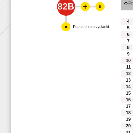
Pr
82B
B
4
Poprzednie przystanki
5
6
7
8
9
10
11
12
13
14
15
16
17
18
19
20
21