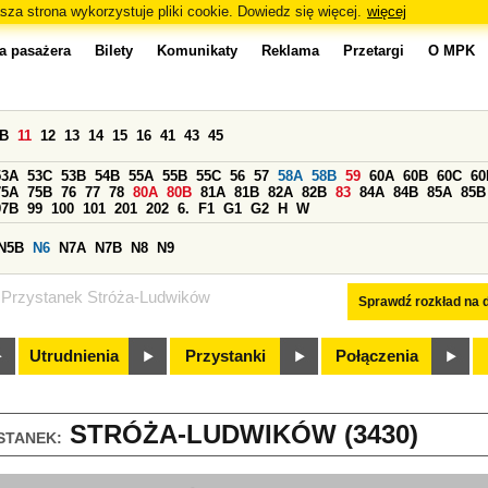
sza strona wykorzystuje pliki cookie. Dowiedz się więcej.
więcej
a pasażera
Bilety
Komunikaty
Reklama
Przetargi
O MPK
0B
11
12
13
14
15
16
41
43
45
53A
53C
53B
54B
55A
55B
55C
56
57
58A
58B
59
60A
60B
60C
60
75A
75B
76
77
78
80A
80B
81A
81B
82A
82B
83
84A
84B
85A
85B
97B
99
100
101
201
202
6.
F1
G1
G2
H
W
N5B
N6
N7A
N7B
N8
N9
Przystanek Stróża-Ludwików
Sprawdź rozkład na d
Utrudnienia
Przystanki
Połączenia
STRÓŻA-LUDWIKÓW (3430)
STANEK: