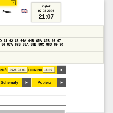
x
Piątek
07-08-2026
Praca
21:07
D
61
62
63
64A
64B
65A
65B
66
67
86
87A
87B
88A
88B
88C
88D
89
90
zień:
i godzinę:
Schematy
Pobierz