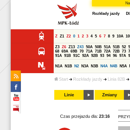
Na
Rozkłady jazdy
Dl
Z
Z1
Z2
0
1
2
3
4
5
6
7
8
9
10A
1
Z3
Z6
Z13
Z43
50A
50B
51A
51B
52
68
69A
69B
70
71A
71B
72A
72B
73
91A
91B
91C
92A
92B
93
94
96
97A
N1A
N1B
N2
N3A
N3B
N4A
N4B
N5A
Start
Rozkłady jazdy
Linia 82B
Linie
Zmiany
Czas przejazdu dla:
23:16
PRZY