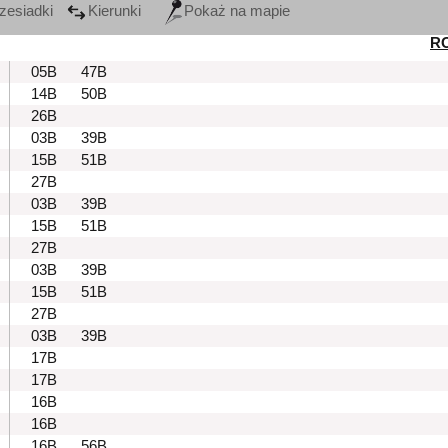
zesiadki
Kierunki
Pokaż na mapie
R
05B
47B
14B
50B
26B
03B
39B
15B
51B
27B
03B
39B
15B
51B
27B
03B
39B
15B
51B
27B
03B
39B
17B
17B
16B
16B
16B
56B