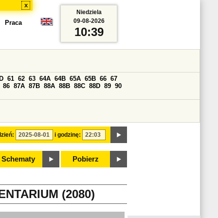
x
Niedziela
09-08-2026
Praca
10:39
D
61
62
63
64A
64B
65A
65B
66
67
86
87A
87B
88A
88B
88C
88D
89
90
zień:
i godzinę:
Schematy
Pobierz
NTARIUM (2080)