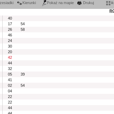
zesiadki
Kierunki
Pokaż na mapie
Drukuj
i
R
40
17
54
26
58
46
24
30
20
42
44
32
05
39
41
02
54
04
22
22
44
44