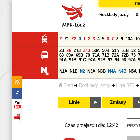
Na
Rozkłady jazdy
Dl
Z
Z1
Z2
0
1
2
3
4
5
6
7
8
9
10A
1
Z3
Z6
Z13
Z43
50A
50B
51A
51B
52
68
69A
69B
70
71A
71B
72A
72B
73
91A
91B
91C
92A
92B
93
94
96
97A
N1A
N1B
N2
N3A
N3B
N4A
N4B
N5A
Start
Rozkłady jazdy
Linia 97B
Linie
Zmiany
Czas przejazdu dla:
12:42
PRZY