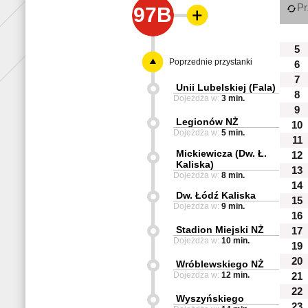
Pr
97B
5
Poprzednie przystanki
6
7
Unii Lubelskiej (Fala)
8
Dojeżdża w:
3 min.
9
Legionów NŻ
10
Dojeżdża w:
5 min.
11
Mickiewicza (Dw. Ł.
12
Kaliska)
13
Dojeżdża w:
8 min.
14
Dw. Łódź Kaliska
15
Dojeżdża w:
9 min.
16
Stadion Miejski NŻ
17
Dojeżdża w:
10 min.
19
20
Wróblewskiego NŻ
Dojeżdża w:
12 min.
21
22
Wyszyńskiego
23