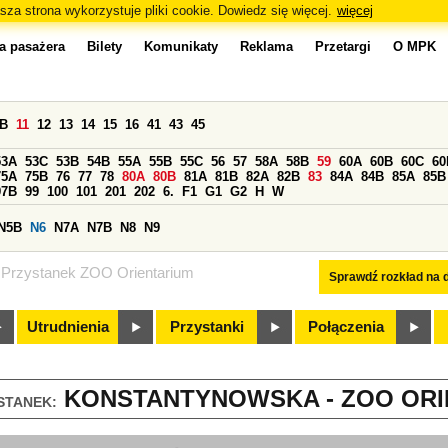
sza strona wykorzystuje pliki cookie. Dowiedz się więcej.
więcej
a pasażera
Bilety
Komunikaty
Reklama
Przetargi
O MPK
0B
11
12
13
14
15
16
41
43
45
53A
53C
53B
54B
55A
55B
55C
56
57
58A
58B
59
60A
60B
60C
60
75A
75B
76
77
78
80A
80B
81A
81B
82A
82B
83
84A
84B
85A
85B
97B
99
100
101
201
202
6.
F1
G1
G2
H
W
N5B
N6
N7A
N7B
N8
N9
Przystanek ZOO Orientarium
Sprawdź rozkład na d
Utrudnienia
Przystanki
Połączenia
KONSTANTYNOWSKA - ZOO ORIE
STANEK: