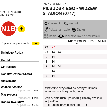
PRZYSTANEK:
PIŁSUDSKIEGO - WIDZEW
Czas przejazdu
STADION (0747)
dla:
22:27
Przesiadki
Kierunki
N1B
Pokaż na mapie
Drukuj
ikony
Tabliczka jak na przystanku
Nd/Pn i Wt-Pt
Pt/Sb
Sb/Nd
Poprzednie przystanki
22
27
23
14
44
Śmigłego-Rydza
0
14
Sarnia
1
14
2
14
44
CH Tulipan
3
14
Konstytucyjna (Wi-Ma)
4
14
Niciarniana
Widzew Stadion
Wszystkie przystanki na nocnych liniach
Dojeżdża w:
0 min.
autobusowych są na żądanie.
Maszynowa
Dojeżdża w:
1 min.
Zakłócenia ruchu powodują zmiany czasów
odjazdów
Rondo Inwalidów
Tolerancja: przyspieszenie - 1 min.
Dojeżdża w:
3 min.