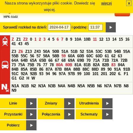
Nasza strona wykorzystuje pliki cookie. Dowiedz się
więcej
x
#
więcej.
Sprawdź rozkład na dzień:
i godzinę:
Z
Z1
Z2
0
1
2
3
4
5
6
7
8
9
10A
10B
11
12
13
14
15
16
41
43
45
Z3
Z6
Z13
Z43
50A
50B
51A
51B
52
53A
53C
53B
54B
55A
55B
55C
56
57
58A
58B
59
60A
60B
60C
60D
61
62
63
64A
64B
65A
65B
66
67
68
69A
69B
70
71A
71B
72A
72B
73
75A
75B
76
77
78
80A
80B
81A
81B
82A
82B
83
84A
84B
85A
85B
86
87A
87B
88A
88B
88C
88D
89
90
91A
91B
91C
92A
92B
93
94
96
97A
97B
99
100
101
201
202
6.
F1
G1
G2
H
W
N1A
N1B
N2
N3A
N3B
N4A
N4B
N5A
N5B
N6
N7A
N7B
N8
N9
Linie
Zmiany
Utrudnienia
Przystanki
Połączenia
Schematy
Pobierz