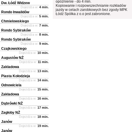
opóźnienie - do 4 min.
Dw. Łódź Widzew
Kopiowanie i rozpowszechnianie rozkładów
Dojeżdża w:
4 min.
jazdy w celach zarobkowych bez zgody MPK
Rondo Inwalidów
Łódź Spółka z o.o jest zabronione.
Dojeżdża w:
5 min.
Chmielowskiego
Dojeżdża w:
7 min.
Rondo Sybiraków
Dojeżdża w:
8 min.
Rondo Sybiraków
Dojeżdża w:
9 min.
Czajkowskiego
Dojeżdża w:
10 min.
Augustów NŻ
Dojeżdża w:
11 min.
Zakładowa
Dojeżdża w:
13 min.
Piasta Kołodzieja
Dojeżdża w:
14 min.
Odnowiciela
Dojeżdża w:
15 min.
Zakładowa
Dojeżdża w:
16 min.
Dąbrówki NŻ
Dojeżdża w:
17 min.
Zagłoby NŻ
Dojeżdża w:
18 min.
Janów
Dojeżdża w:
19 min.
Janów