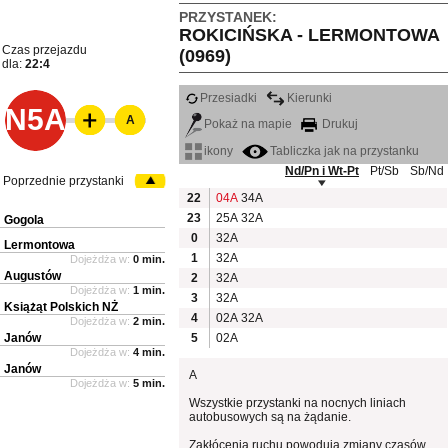
PRZYSTANEK:
ROKICIŃSKA - LERMONTOWA
Czas przejazdu
(0969)
dla:
22:4
Przesiadki
Kierunki
N5A
A
Pokaż na mapie
Drukuj
ikony
Tabliczka jak na przystanku
Nd/Pn i Wt-Pt
Pt/Sb
Sb/Nd
Poprzednie przystanki
22
04A
34A
23
25A
32A
Gogola
0
32A
Lermontowa
1
32A
Dojeżdża w:
0 min.
Augustów
2
32A
Dojeżdża w:
1 min.
3
32A
Książąt Polskich NŻ
4
02A
32A
Dojeżdża w:
2 min.
Janów
5
02A
Dojeżdża w:
4 min.
Janów
A
Dojeżdża w:
5 min.
Wszystkie przystanki na nocnych liniach
autobusowych są na żądanie.
Zakłócenia ruchu powodują zmiany czasów