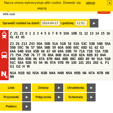
Nasza strona wykorzystuje pliki cookie. Dowiedz się
więcej
x
#
więcej.
Sprawdź rozkład na dzień:
i godzinę:
Z
Z1
Z2
0
1
2
3
4
5
6
7
8
9
10A
10B
11
12
13
14
15
16
41
43
45
Z3
Z6
Z13
Z43
50A
50B
51A
51B
52
53A
53C
53B
54B
55A
55B
55C
56
57
58A
58B
59
60A
60B
60C
60D
61
62
63
64A
64B
65A
65B
66
67
68
69A
69B
70
71A
71B
72A
72B
73
75A
75B
76
77
78
80A
80B
81A
81B
82A
82B
83
84A
84B
85A
85B
86
87A
87B
88A
88B
88C
88D
89
90
91A
91B
91C
92A
92B
93
94
96
97A
97B
99
100
101
201
202
6.
F1
G1
G2
H
W
N1A
N1B
N2
N3A
N3B
N4A
N4B
N5A
N5B
N6
N7A
N7B
N8
N9
Linie
Zmiany
Utrudnienia
Przystanki
Połączenia
Schematy
Pobierz