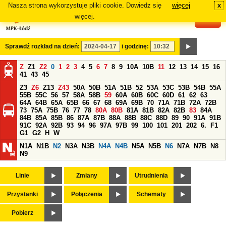
Nasza strona wykorzystuje pliki cookie. Dowiedz się
więcej
x
#
więcej.
Sprawdź rozkład na dzień:
i godzinę:
Z
Z1
Z2
0
1
2
3
4
5
6
7
8
9
10A
10B
11
12
13
14
15
16
41
43
45
Z3
Z6
Z13
Z43
50A
50B
51A
51B
52
53A
53C
53B
54B
55A
55B
55C
56
57
58A
58B
59
60A
60B
60C
60D
61
62
63
64A
64B
65A
65B
66
67
68
69A
69B
70
71A
71B
72A
72B
73
75A
75B
76
77
78
80A
80B
81A
81B
82A
82B
83
84A
84B
85A
85B
86
87A
87B
88A
88B
88C
88D
89
90
91A
91B
91C
92A
92B
93
94
96
97A
97B
99
100
101
201
202
6.
F1
G1
G2
H
W
N1A
N1B
N2
N3A
N3B
N4A
N4B
N5A
N5B
N6
N7A
N7B
N8
N9
Linie
Zmiany
Utrudnienia
Przystanki
Połączenia
Schematy
Pobierz