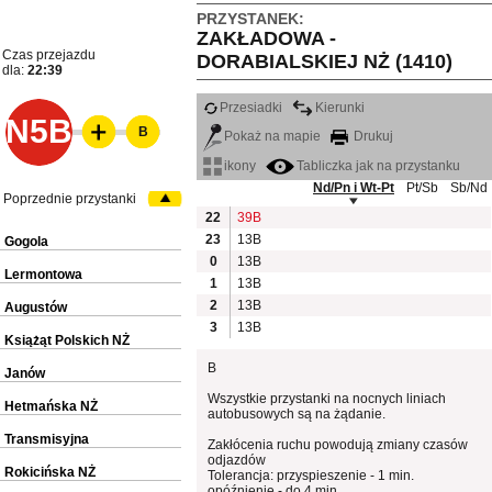
PRZYSTANEK:
ZAKŁADOWA -
Czas przejazdu
DORABIALSKIEJ NŻ (1410)
dla:
22:39
Przesiadki
Kierunki
N5B
B
Pokaż na mapie
Drukuj
ikony
Tabliczka jak na przystanku
Nd/Pn i Wt-Pt
Pt/Sb
Sb/Nd
Poprzednie przystanki
22
39B
23
13B
Gogola
0
13B
Lermontowa
1
13B
2
13B
Augustów
3
13B
Książąt Polskich NŻ
B
Janów
Wszystkie przystanki na nocnych liniach
Hetmańska NŻ
autobusowych są na żądanie.
Transmisyjna
Zakłócenia ruchu powodują zmiany czasów
odjazdów
Rokicińska NŻ
Tolerancja: przyspieszenie - 1 min.
opóźnienie - do 4 min.