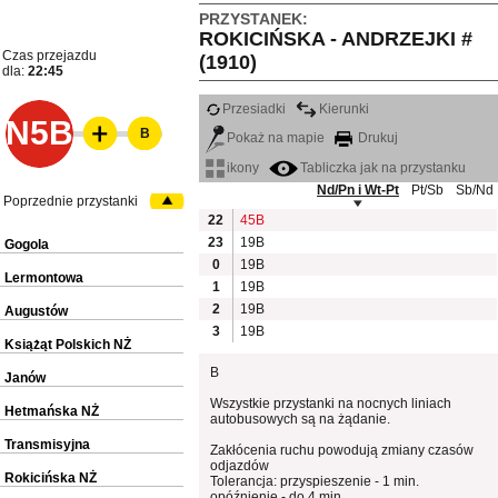
PRZYSTANEK:
ROKICIŃSKA - ANDRZEJKI #
Czas przejazdu
(1910)
dla:
22:45
Przesiadki
Kierunki
N5B
B
Pokaż na mapie
Drukuj
ikony
Tabliczka jak na przystanku
Nd/Pn i Wt-Pt
Pt/Sb
Sb/Nd
Poprzednie przystanki
22
45B
23
19B
Gogola
0
19B
Lermontowa
1
19B
2
19B
Augustów
3
19B
Książąt Polskich NŻ
B
Janów
Wszystkie przystanki na nocnych liniach
Hetmańska NŻ
autobusowych są na żądanie.
Transmisyjna
Zakłócenia ruchu powodują zmiany czasów
odjazdów
Rokicińska NŻ
Tolerancja: przyspieszenie - 1 min.
opóźnienie - do 4 min.