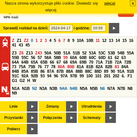
Nasza strona wykorzystuje pliki cookie. Dowiedz się
więcej
x
#
więcej.
Sprawdź rozkład na dzień:
i godzinę:
Z
Z1
Z2
0
1
2
3
4
5
6
7
8
9
10A
10B
11
12
13
14
15
16
41
43
45
Z3
Z6
Z13
Z43
50A
50B
51A
51B
52
53A
53C
53B
54B
55A
55B
55C
56
57
58A
58B
59
60A
60B
60C
60D
61
62
63
64A
64B
65A
65B
66
67
68
69A
69B
70
71A
71B
72A
72B
73
75A
75B
76
77
78
80A
80B
81A
81B
82A
82B
83
84A
84B
85A
85B
86
87A
87B
88A
88B
88C
88D
89
90
91A
91B
91C
92A
92B
93
94
96
97A
97B
99
100
101
201
202
6.
F1
G1
G2
H
W
N1A
N1B
N2
N3A
N3B
N4A
N4B
N5A
N5B
N6
N7A
N7B
N8
N9
Linie
Zmiany
Utrudnienia
Przystanki
Połączenia
Schematy
Pobierz