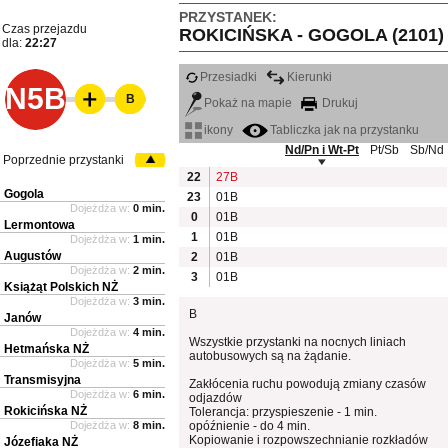
PRZYSTANEK:
Czas przejazdu
ROKICIŃSKA - GOGOLA (2101)
dla:
22:27
Przesiadki
Kierunki
N5B
B
Pokaż na mapie
Drukuj
ikony
Tabliczka jak na przystanku
Nd/Pn i Wt-Pt
Pt/Sb
Sb/Nd
Poprzednie przystanki
22
27B
Gogola
23
01B
Dojeżdża w:
0 min.
0
01B
Lermontowa
1
01B
Dojeżdża w:
1 min.
Augustów
2
01B
Dojeżdża w:
2 min.
3
01B
Książąt Polskich NŻ
Dojeżdża w:
3 min.
B
Janów
Dojeżdża w:
4 min.
Wszystkie przystanki na nocnych liniach
Hetmańska NŻ
autobusowych są na żądanie.
Dojeżdża w:
5 min.
Transmisyjna
Zakłócenia ruchu powodują zmiany czasów
Dojeżdża w:
6 min.
odjazdów
Rokicińska NŻ
Tolerancja: przyspieszenie - 1 min.
Dojeżdża w:
8 min.
opóźnienie - do 4 min.
Kopiowanie i rozpowszechnianie rozkładów
Józefiaka NŻ