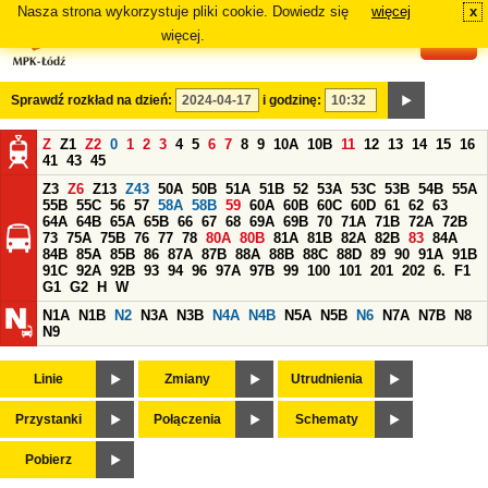
Nasza strona wykorzystuje pliki cookie. Dowiedz się
więcej
x
#
więcej.
Sprawdź rozkład na dzień:
i godzinę:
Z
Z1
Z2
0
1
2
3
4
5
6
7
8
9
10A
10B
11
12
13
14
15
16
41
43
45
Z3
Z6
Z13
Z43
50A
50B
51A
51B
52
53A
53C
53B
54B
55A
55B
55C
56
57
58A
58B
59
60A
60B
60C
60D
61
62
63
64A
64B
65A
65B
66
67
68
69A
69B
70
71A
71B
72A
72B
73
75A
75B
76
77
78
80A
80B
81A
81B
82A
82B
83
84A
84B
85A
85B
86
87A
87B
88A
88B
88C
88D
89
90
91A
91B
91C
92A
92B
93
94
96
97A
97B
99
100
101
201
202
6.
F1
G1
G2
H
W
N1A
N1B
N2
N3A
N3B
N4A
N4B
N5A
N5B
N6
N7A
N7B
N8
N9
Linie
Zmiany
Utrudnienia
Przystanki
Połączenia
Schematy
Pobierz