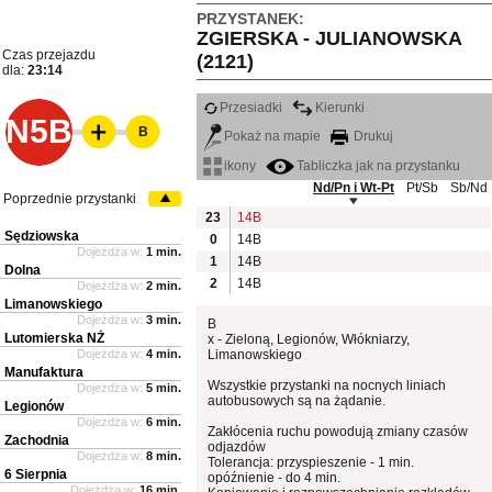
PRZYSTANEK:
ZGIERSKA - JULIANOWSKA
Czas przejazdu
(2121)
dla:
23:14
Przesiadki
Kierunki
N5B
B
Pokaż na mapie
Drukuj
ikony
Tabliczka jak na przystanku
Nd/Pn i Wt-Pt
Pt/Sb
Sb/Nd
Poprzednie przystanki
23
14B
Sędziowska
0
14B
Dojeżdża w:
1 min.
1
14B
Dolna
2
14B
Dojeżdża w:
2 min.
Limanowskiego
Dojeżdża w:
3 min.
B
Lutomierska NŻ
x - Zieloną, Legionów, Włókniarzy,
Dojeżdża w:
4 min.
Limanowskiego
Manufaktura
Wszystkie przystanki na nocnych liniach
Dojeżdża w:
5 min.
autobusowych są na żądanie.
Legionów
Dojeżdża w:
6 min.
Zakłócenia ruchu powodują zmiany czasów
Zachodnia
odjazdów
Dojeżdża w:
8 min.
Tolerancja: przyspieszenie - 1 min.
6 Sierpnia
opóźnienie - do 4 min.
Dojeżdża w:
16 min.