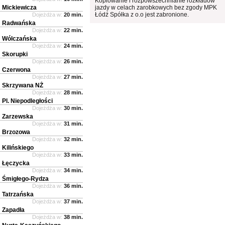
Kopiowanie i rozpowszechnianie rozkładów
Mickiewicza
jazdy w celach zarobkowych bez zgody MPK
Łódź Spółka z o.o jest zabronione.
Dojeżdża w:
20 min.
Radwańska
Dojeżdża w:
22 min.
Wólczańska
Dojeżdża w:
24 min.
Skorupki
Dojeżdża w:
26 min.
Czerwona
Dojeżdża w:
27 min.
Skrzywana NŻ
Dojeżdża w:
28 min.
Pl. Niepodległości
Dojeżdża w:
30 min.
Zarzewska
Dojeżdża w:
31 min.
Brzozowa
Dojeżdża w:
32 min.
Kilińskiego
Dojeżdża w:
33 min.
Łęczycka
Dojeżdża w:
34 min.
Śmigłego-Rydza
Dojeżdża w:
36 min.
Tatrzańska
Dojeżdża w:
37 min.
Zapadła
Dojeżdża w:
38 min.