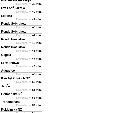
Nurta-Kaszyńskiego
Dojeżdża w:
39 min.
Dw. Łódź Zarzew
Dojeżdża w:
40 min.
Lodowa
Dojeżdża w:
42 min.
Rondo Sybiraków
Dojeżdża w:
43 min.
Rondo Sybiraków
Dojeżdża w:
44 min.
Rondo Inwalidów
Dojeżdża w:
45 min.
Rondo Inwalidów
Dojeżdża w:
46 min.
Gogola
Dojeżdża w:
47 min.
Lermontowa
Dojeżdża w:
48 min.
Augustów
Dojeżdża w:
49 min.
Książąt Polskich NŻ
Dojeżdża w:
50 min.
Janów
Dojeżdża w:
51 min.
Hetmańska NŻ
Dojeżdża w:
52 min.
Transmisyjna
Dojeżdża w:
53 min.
Rokicińska NŻ