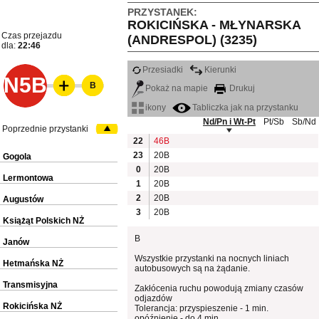
PRZYSTANEK:
ROKICIŃSKA - MŁYNARSKA
Czas przejazdu
(ANDRESPOL) (3235)
dla:
22:46
Przesiadki
Kierunki
N5B
B
Pokaż na mapie
Drukuj
ikony
Tabliczka jak na przystanku
Nd/Pn i Wt-Pt
Pt/Sb
Sb/Nd
Poprzednie przystanki
22
46B
23
20B
Gogola
0
20B
Lermontowa
1
20B
2
20B
Augustów
3
20B
Książąt Polskich NŻ
B
Janów
Wszystkie przystanki na nocnych liniach
Hetmańska NŻ
autobusowych są na żądanie.
Transmisyjna
Zakłócenia ruchu powodują zmiany czasów
odjazdów
Rokicińska NŻ
Tolerancja: przyspieszenie - 1 min.
opóźnienie - do 4 min.