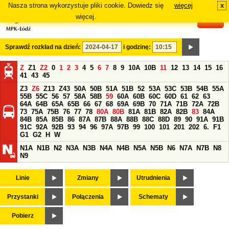
Nasza strona wykorzystuje pliki cookie. Dowiedz się
więcej
x
#
więcej.
Sprawdź rozkład na dzień:
i godzinę:
Z
Z1
Z2
0
1
2
3
4
5
6
7
8
9
10A
10B
11
12
13
14
15
16
41
43
45
Z3
Z6
Z13
Z43
50A
50B
51A
51B
52
53A
53C
53B
54B
55A
55B
55C
56
57
58A
58B
59
60A
60B
60C
60D
61
62
63
64A
64B
65A
65B
66
67
68
69A
69B
70
71A
71B
72A
72B
73
75A
75B
76
77
78
80A
80B
81A
81B
82A
82B
83
84A
84B
85A
85B
86
87A
87B
88A
88B
88C
88D
89
90
91A
91B
91C
92A
92B
93
94
96
97A
97B
99
100
101
201
202
6.
F1
G1
G2
H
W
N1A
N1B
N2
N3A
N3B
N4A
N4B
N5A
N5B
N6
N7A
N7B
N8
N9
Linie
Zmiany
Utrudnienia
Przystanki
Połączenia
Schematy
Pobierz