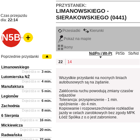
PRZYSTANEK:
LIMANOWSKIEGO -
Czas przejazdu
SIERAKOWSKIEGO (0441)
dla:
22:14
Przesiadki
Kierunki
N5B
Pokaż na mapie
ikony
Nd/Pn i Wt-Pt
Pt/Sb
Sb/Nd
Poprzednie przystanki
22
14
Limanowskiego
Dojeżdża w:
3 min.
Lutomierska NŻ
Wszystkie przystanki na nocnych liniach
Dojeżdża w:
4 min.
autobusowych są na żądanie.
Manufaktura
Zakłócenia ruchu powodują zmiany czasów
Dojeżdża w:
5 min.
odjazdów
Legionów
Tolerancja: przyspieszenie - 1 min.
Dojeżdża w:
6 min.
opóźnienie - do 4 min.
Zachodnia
Kopiowanie i rozpowszechnianie rozkładów
Dojeżdża w:
8 min.
jazdy w celach zarobkowych bez zgody MPK
6 Sierpnia
Łódź Spółka z o.o jest zabronione.
Dojeżdża w:
16 min.
Mickiewicza
Dojeżdża w:
20 min.
Radwańska
Dojeżdża w:
22 min.