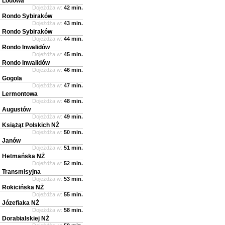
Lodowa
Dojeżdża w:
42 min.
Rondo Sybiraków
Dojeżdża w:
43 min.
Rondo Sybiraków
Dojeżdża w:
44 min.
Rondo Inwalidów
Dojeżdża w:
45 min.
Rondo Inwalidów
Dojeżdża w:
46 min.
Gogola
Dojeżdża w:
47 min.
Lermontowa
Dojeżdża w:
48 min.
Augustów
Dojeżdża w:
49 min.
Książąt Polskich NŻ
Dojeżdża w:
50 min.
Janów
Dojeżdża w:
51 min.
Hetmańska NŻ
Dojeżdża w:
52 min.
Transmisyjna
Dojeżdża w:
53 min.
Rokicińska NŻ
Dojeżdża w:
55 min.
Józefiaka NŻ
Dojeżdża w:
58 min.
Dorabialskiej NŻ