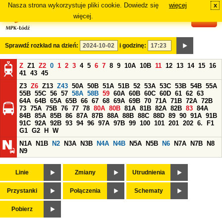
Nasza strona wykorzystuje pliki cookie. Dowiedz się
więcej
x
#
więcej.
Sprawdź rozkład na dzień:
i godzinę:
Z
Z1
Z2
0
1
2
3
4
5
6
7
8
9
10A
10B
11
12
13
14
15
16
41
43
45
Z3
Z6
Z13
Z43
50A
50B
51A
51B
52
53A
53C
53B
54B
55A
55B
55C
56
57
58A
58B
59
60A
60B
60C
60D
61
62
63
64A
64B
65A
65B
66
67
68
69A
69B
70
71A
71B
72A
72B
73
75A
75B
76
77
78
80A
80B
81A
81B
82A
82B
83
84A
84B
85A
85B
86
87A
87B
88A
88B
88C
88D
89
90
91A
91B
91C
92A
92B
93
94
96
97A
97B
99
100
101
201
202
6.
F1
G1
G2
H
W
N1A
N1B
N2
N3A
N3B
N4A
N4B
N5A
N5B
N6
N7A
N7B
N8
N9
Linie
Zmiany
Utrudnienia
Przystanki
Połączenia
Schematy
Pobierz