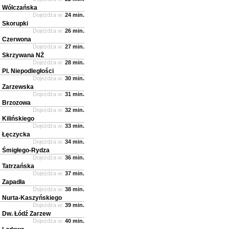
Wólczańska
Dojeżdża w:
24 min.
Skorupki
Dojeżdża w:
26 min.
Czerwona
Dojeżdża w:
27 min.
Skrzywana NŻ
Dojeżdża w:
28 min.
Pl. Niepodległości
Dojeżdża w:
30 min.
Zarzewska
Dojeżdża w:
31 min.
Brzozowa
Dojeżdża w:
32 min.
Kilińskiego
Dojeżdża w:
33 min.
Łęczycka
Dojeżdża w:
34 min.
Śmigłego-Rydza
Dojeżdża w:
36 min.
Tatrzańska
Dojeżdża w:
37 min.
Zapadła
Dojeżdża w:
38 min.
Nurta-Kaszyńskiego
Dojeżdża w:
39 min.
Dw. Łódź Zarzew
Dojeżdża w:
40 min.