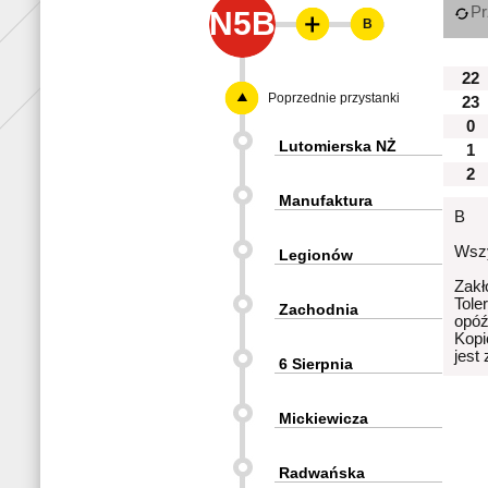
Pr
N5B
B
22
Poprzednie przystanki
23
0
Lutomierska NŻ
1
2
Manufaktura
B
Wszy
Legionów
Zakł
Tole
Zachodnia
opóź
Kopi
jest
6 Sierpnia
Mickiewicza
Radwańska