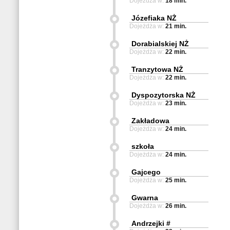
Dojeżdża w:
18 min.
Józefiaka NŻ
Dojeżdża w:
21 min.
Dorabialskiej NŻ
Dojeżdża w:
22 min.
Tranzytowa NŻ
Dojeżdża w:
22 min.
Dyspozytorska NŻ
Dojeżdża w:
23 min.
Zakładowa
Dojeżdża w:
24 min.
szkoła
Dojeżdża w:
24 min.
Gajcego
Dojeżdża w:
25 min.
Gwarna
Dojeżdża w:
26 min.
Andrzejki #