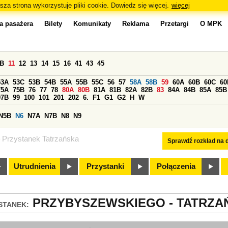
sza strona wykorzystuje pliki cookie. Dowiedz się więcej.
więcej
a pasażera
Bilety
Komunikaty
Reklama
Przetargi
O MPK
0B
11
12
13
14
15
16
41
43
45
53A
53C
53B
54B
55A
55B
55C
56
57
58A
58B
59
60A
60B
60C
60
75A
75B
76
77
78
80A
80B
81A
81B
82A
82B
83
84A
84B
85A
85B
97B
99
100
101
201
202
6.
F1
G1
G2
H
W
N5B
N6
N7A
N7B
N8
N9
Przystanek Tatrzańska
Sprawdź rozkład na d
Utrudnienia
Przystanki
Połączenia
PRZYBYSZEWSKIEGO - TATRZAŃ
STANEK: