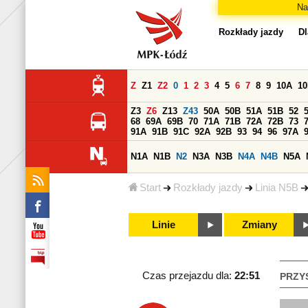
Na
Rozkłady jazdy
Dl
Z
Z1
Z2
0
1
2
3
4
5
6
7
8
9
10A
1
Z3
Z6
Z13
Z43
50A
50B
51A
51B
52
68
69A
69B
70
71A
71B
72A
72B
73
91A
91B
91C
92A
92B
93
94
96
97A
N1A
N1B
N2
N3A
N3B
N4A
N4B
N5A
Start
Rozkłady jazdy
Linia N5B
Linie
Zmiany
Czas przejazdu dla:
22:51
PRZY