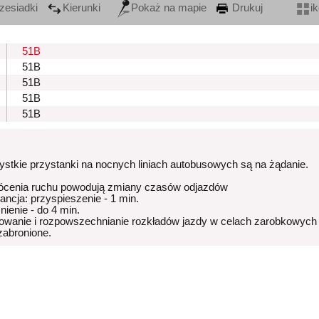
zesiadki
Kierunki
Pokaż na mapie
Drukuj
i
51B
51B
51B
51B
51B
stkie przystanki na nocnych liniach autobusowych są na żądanie.
ócenia ruchu powodują zmiany czasów odjazdów
rancja: przyspieszenie - 1 min.
nienie - do 4 min.
owanie i rozpowszechnianie rozkładów jazdy w celach zarobkowych
 zabronione.