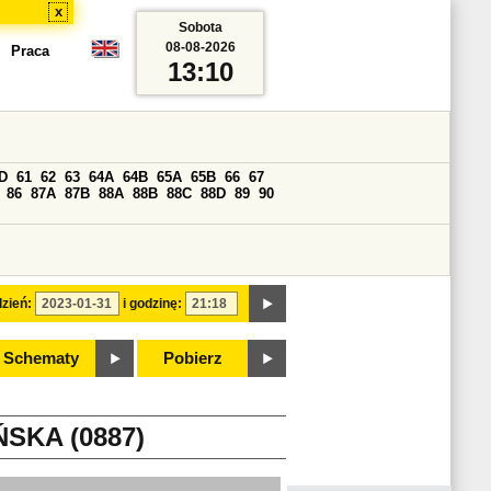
x
Sobota
08-08-2026
Praca
13:10
D
61
62
63
64A
64B
65A
65B
66
67
86
87A
87B
88A
88B
88C
88D
89
90
zień:
i godzinę:
Schematy
Pobierz
SKA (0887)