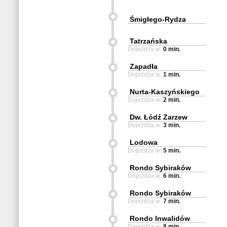
Śmigłego-Rydza
Tatrzańska
Dojeżdża w:
0 min.
Zapadła
Dojeżdża w:
1 min.
Nurta-Kaszyńskiego
Dojeżdża w:
2 min.
Dw. Łódź Zarzew
Dojeżdża w:
3 min.
Lodowa
Dojeżdża w:
5 min.
Rondo Sybiraków
Dojeżdża w:
6 min.
Rondo Sybiraków
Dojeżdża w:
7 min.
Rondo Inwalidów
Dojeżdża w:
8 min.