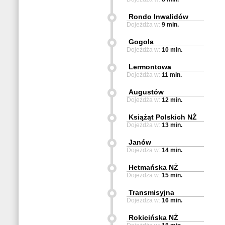
Rondo Inwalidów
Dojeżdża w:
9 min.
Gogola
Dojeżdża w:
10 min.
Lermontowa
Dojeżdża w:
11 min.
Augustów
Dojeżdża w:
12 min.
Książąt Polskich NŻ
Dojeżdża w:
13 min.
Janów
Dojeżdża w:
14 min.
Hetmańska NŻ
Dojeżdża w:
15 min.
Transmisyjna
Dojeżdża w:
16 min.
Rokicińska NŻ