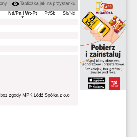
kony
Tabliczka jak na przystanku
Nd/Pn i Wt-Pt
Pt/Sb
Sb/Nd
 bez zgody MPK Łódź Spółka z o.o