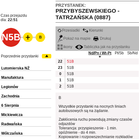
PRZYSTANEK:
PRZYBYSZEWSKIEGO -
Czas przejazdu
TATRZAŃSKA (0887)
dla:
22:51
Przesiadki
Kierunki
N5B
B
Pokaż na mapie
Drukuj
ikony
Tabliczka jak na przystanku
Nd/Pn i Wt-Pt
Pt/Sb
Sb/Nd
Poprzednie przystanki
22
51B
23
51B
Lutomierska NŻ
0
51B
Manufaktura
1
51B
2
51B
Legionów
Zachodnia
B
6 Sierpnia
Wszystkie przystanki na nocnych liniach
autobusowych są na żądanie.
Mickiewicza
Zakłócenia ruchu powodują zmiany czasów
odjazdów
Radwańska
Tolerancja: przyspieszenie - 1 min.
opóźnienie - do 4 min.
Wólczańska
Kopiowanie i rozpowszechnianie rozkładów