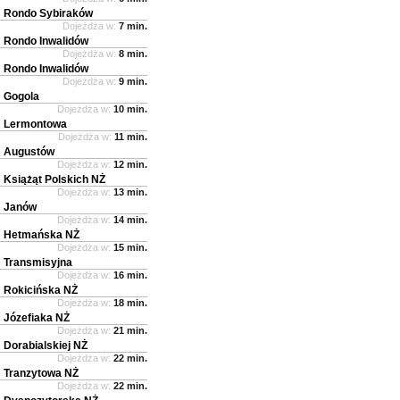
Rondo Sybiraków
Dojeżdża w:
7 min.
Rondo Inwalidów
Dojeżdża w:
8 min.
Rondo Inwalidów
Dojeżdża w:
9 min.
Gogola
Dojeżdża w:
10 min.
Lermontowa
Dojeżdża w:
11 min.
Augustów
Dojeżdża w:
12 min.
Książąt Polskich NŻ
Dojeżdża w:
13 min.
Janów
Dojeżdża w:
14 min.
Hetmańska NŻ
Dojeżdża w:
15 min.
Transmisyjna
Dojeżdża w:
16 min.
Rokicińska NŻ
Dojeżdża w:
18 min.
Józefiaka NŻ
Dojeżdża w:
21 min.
Dorabialskiej NŻ
Dojeżdża w:
22 min.
Tranzytowa NŻ
Dojeżdża w:
22 min.