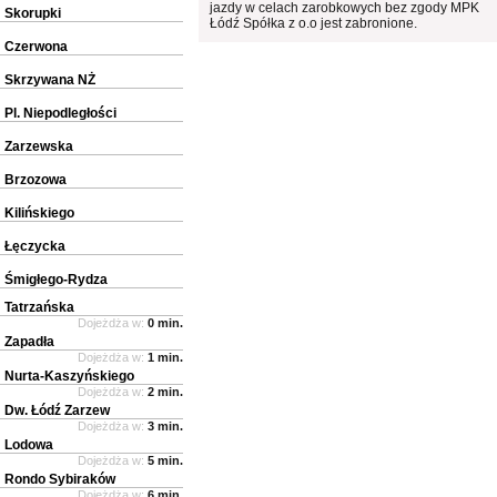
jazdy w celach zarobkowych bez zgody MPK
Skorupki
Łódź Spółka z o.o jest zabronione.
Czerwona
Skrzywana NŻ
Pl. Niepodległości
Zarzewska
Brzozowa
Kilińskiego
Łęczycka
Śmigłego-Rydza
Tatrzańska
Dojeżdża w:
0 min.
Zapadła
Dojeżdża w:
1 min.
Nurta-Kaszyńskiego
Dojeżdża w:
2 min.
Dw. Łódź Zarzew
Dojeżdża w:
3 min.
Lodowa
Dojeżdża w:
5 min.
Rondo Sybiraków
Dojeżdża w:
6 min.