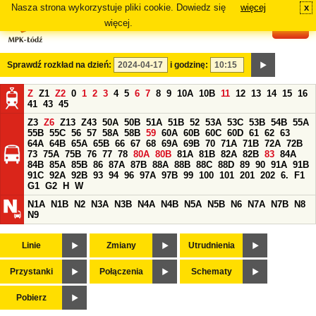
Nasza strona wykorzystuje pliki cookie. Dowiedz się
więcej
x
#
więcej.
Sprawdź rozkład na dzień:
i godzinę:
Z
Z1
Z2
0
1
2
3
4
5
6
7
8
9
10A
10B
11
12
13
14
15
16
41
43
45
Z3
Z6
Z13
Z43
50A
50B
51A
51B
52
53A
53C
53B
54B
55A
55B
55C
56
57
58A
58B
59
60A
60B
60C
60D
61
62
63
64A
64B
65A
65B
66
67
68
69A
69B
70
71A
71B
72A
72B
73
75A
75B
76
77
78
80A
80B
81A
81B
82A
82B
83
84A
84B
85A
85B
86
87A
87B
88A
88B
88C
88D
89
90
91A
91B
91C
92A
92B
93
94
96
97A
97B
99
100
101
201
202
6.
F1
G1
G2
H
W
N1A
N1B
N2
N3A
N3B
N4A
N4B
N5A
N5B
N6
N7A
N7B
N8
N9
Linie
Zmiany
Utrudnienia
Przystanki
Połączenia
Schematy
Pobierz