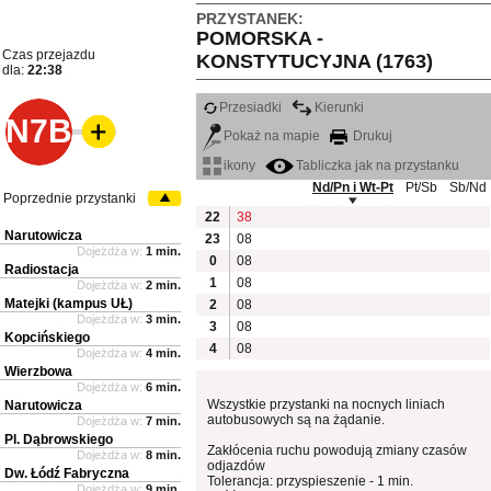
PRZYSTANEK:
POMORSKA -
Czas przejazdu
KONSTYTUCYJNA (1763)
dla:
22:38
Przesiadki
Kierunki
N7B
Pokaż na mapie
Drukuj
ikony
Tabliczka jak na przystanku
Nd/Pn i Wt-Pt
Pt/Sb
Sb/Nd
Poprzednie przystanki
22
38
Narutowicza
23
08
Dojeżdża w:
1 min.
0
08
Radiostacja
1
08
Dojeżdża w:
2 min.
Matejki (kampus UŁ)
2
08
Dojeżdża w:
3 min.
3
08
Kopcińskiego
4
08
Dojeżdża w:
4 min.
Wierzbowa
Dojeżdża w:
6 min.
Wszystkie przystanki na nocnych liniach
Narutowicza
autobusowych są na żądanie.
Dojeżdża w:
7 min.
Pl. Dąbrowskiego
Zakłócenia ruchu powodują zmiany czasów
Dojeżdża w:
8 min.
odjazdów
Dw. Łódź Fabryczna
Tolerancja: przyspieszenie - 1 min.
Dojeżdża w:
9 min.