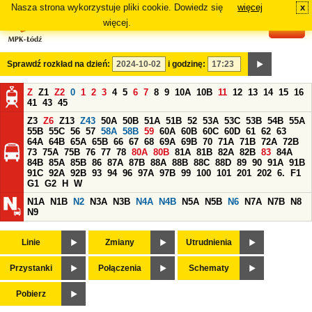
Nasza strona wykorzystuje pliki cookie. Dowiedz się
więcej
x
#
więcej.
Sprawdź rozkład na dzień:
i godzinę:
Z
Z1
Z2
0
1
2
3
4
5
6
7
8
9
10A
10B
11
12
13
14
15
16
41
43
45
Z3
Z6
Z13
Z43
50A
50B
51A
51B
52
53A
53C
53B
54B
55A
55B
55C
56
57
58A
58B
59
60A
60B
60C
60D
61
62
63
64A
64B
65A
65B
66
67
68
69A
69B
70
71A
71B
72A
72B
73
75A
75B
76
77
78
80A
80B
81A
81B
82A
82B
83
84A
84B
85A
85B
86
87A
87B
88A
88B
88C
88D
89
90
91A
91B
91C
92A
92B
93
94
96
97A
97B
99
100
101
201
202
6.
F1
G1
G2
H
W
N1A
N1B
N2
N3A
N3B
N4A
N4B
N5A
N5B
N6
N7A
N7B
N8
N9
Linie
Zmiany
Utrudnienia
Przystanki
Połączenia
Schematy
Pobierz