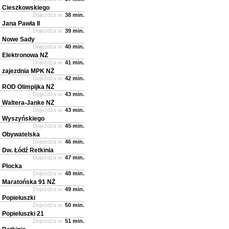
Cieszkowskiego
Dojeżdża w:
38 min.
Jana Pawła II
Dojeżdża w:
39 min.
Nowe Sady
Dojeżdża w:
40 min.
Elektronowa NŻ
Dojeżdża w:
41 min.
zajezdnia MPK NŻ
Dojeżdża w:
42 min.
ROD Olimpijka NŻ
Dojeżdża w:
43 min.
Waltera-Janke NŻ
Dojeżdża w:
43 min.
Wyszyńskiego
Dojeżdża w:
45 min.
Obywatelska
Dojeżdża w:
46 min.
Dw. Łódź Retkinia
Dojeżdża w:
47 min.
Plocka
Dojeżdża w:
48 min.
Maratońska 91 NŻ
Dojeżdża w:
49 min.
Popiełuszki
Dojeżdża w:
50 min.
Popiełuszki 21
Dojeżdża w:
51 min.