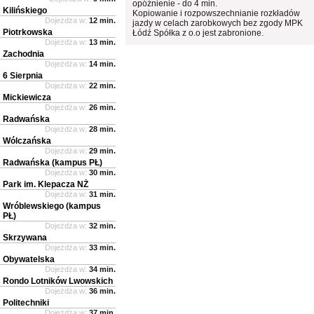
opóźnienie - do 4 min.
Kilińskiego
Kopiowanie i rozpowszechnianie rozkładów
Dojeżdża w:
12 min.
jazdy w celach zarobkowych bez zgody MPK
Piotrkowska
Łódź Spółka z o.o jest zabronione.
Dojeżdża w:
13 min.
Zachodnia
Dojeżdża w:
14 min.
6 Sierpnia
Dojeżdża w:
22 min.
Mickiewicza
Dojeżdża w:
26 min.
Radwańska
Dojeżdża w:
28 min.
Wólczańska
Dojeżdża w:
29 min.
Radwańska (kampus PŁ)
Dojeżdża w:
30 min.
Park im. Klepacza NŻ
Dojeżdża w:
31 min.
Wróblewskiego (kampus
PŁ)
Dojeżdża w:
32 min.
Skrzywana
Dojeżdża w:
33 min.
Obywatelska
Dojeżdża w:
34 min.
Rondo Lotników Lwowskich
Dojeżdża w:
36 min.
Politechniki
Dojeżdża w:
37 min.