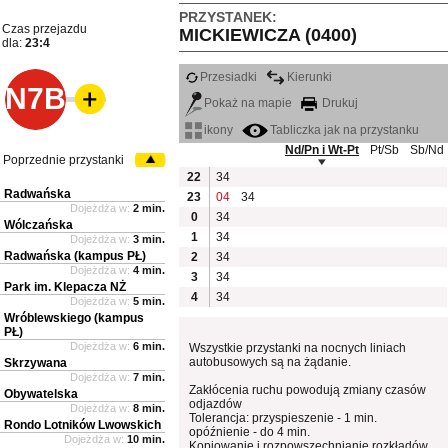
PRZYSTANEK:
Czas przejazdu
MICKIEWICZA (0400)
dla:
23:4
Przesiadki
Kierunki
N7B
Pokaż na mapie
Drukuj
ikony
Tabliczka jak na przystanku
Nd/Pn i Wt-Pt
Pt/Sb
Sb/Nd
Poprzednie przystanki
22
34
Radwańska
23
04
34
Dojeżdża w:
2 min.
0
34
Wólczańska
1
34
Dojeżdża w:
3 min.
Radwańska (kampus PŁ)
2
34
Dojeżdża w:
4 min.
3
34
Park im. Klepacza NŻ
4
34
Dojeżdża w:
5 min.
Wróblewskiego (kampus
PŁ)
Dojeżdża w:
6 min.
Wszystkie przystanki na nocnych liniach
autobusowych są na żądanie.
Skrzywana
Dojeżdża w:
7 min.
Zakłócenia ruchu powodują zmiany czasów
Obywatelska
odjazdów
Dojeżdża w:
8 min.
Tolerancja: przyspieszenie - 1 min.
Rondo Lotników Lwowskich
opóźnienie - do 4 min.
Dojeżdża w:
10 min.
Kopiowanie i rozpowszechnianie rozkładów