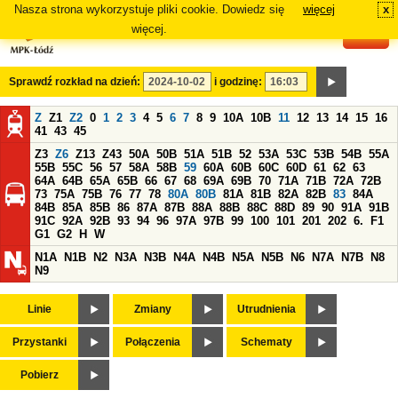
Nasza strona wykorzystuje pliki cookie. Dowiedz się
więcej
x
#
więcej.
Sprawdź rozkład na dzień:
i godzinę:
Z
Z1
Z2
0
1
2
3
4
5
6
7
8
9
10A
10B
11
12
13
14
15
16
41
43
45
Z3
Z6
Z13
Z43
50A
50B
51A
51B
52
53A
53C
53B
54B
55A
55B
55C
56
57
58A
58B
59
60A
60B
60C
60D
61
62
63
64A
64B
65A
65B
66
67
68
69A
69B
70
71A
71B
72A
72B
73
75A
75B
76
77
78
80A
80B
81A
81B
82A
82B
83
84A
84B
85A
85B
86
87A
87B
88A
88B
88C
88D
89
90
91A
91B
91C
92A
92B
93
94
96
97A
97B
99
100
101
201
202
6.
F1
G1
G2
H
W
N1A
N1B
N2
N3A
N3B
N4A
N4B
N5A
N5B
N6
N7A
N7B
N8
N9
Linie
Zmiany
Utrudnienia
Przystanki
Połączenia
Schematy
Pobierz