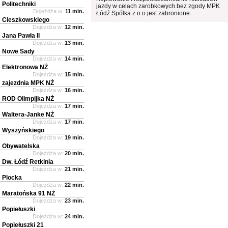
Politechniki
jazdy w celach zarobkowych bez zgody MPK
Dojeżdża w:
11 min.
Łódź Spółka z o.o jest zabronione.
Cieszkowskiego
Dojeżdża w:
12 min.
Jana Pawła II
Dojeżdża w:
13 min.
Nowe Sady
Dojeżdża w:
14 min.
Elektronowa NŻ
Dojeżdża w:
15 min.
zajezdnia MPK NŻ
Dojeżdża w:
16 min.
ROD Olimpijka NŻ
Dojeżdża w:
17 min.
Waltera-Janke NŻ
Dojeżdża w:
17 min.
Wyszyńskiego
Dojeżdża w:
19 min.
Obywatelska
Dojeżdża w:
20 min.
Dw. Łódź Retkinia
Dojeżdża w:
21 min.
Plocka
Dojeżdża w:
22 min.
Maratońska 91 NŻ
Dojeżdża w:
23 min.
Popiełuszki
Dojeżdża w:
24 min.
Popiełuszki 21