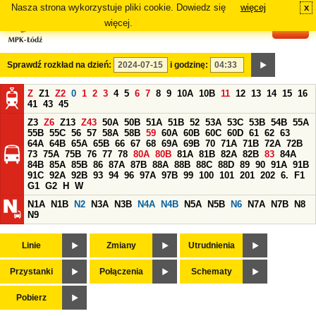
Nasza strona wykorzystuje pliki cookie. Dowiedz się
więcej
x
#
więcej.
Sprawdź rozkład na dzień:
i godzinę:
Z
Z1
Z2
0
1
2
3
4
5
6
7
8
9
10A
10B
11
12
13
14
15
16
41
43
45
Z3
Z6
Z13
Z43
50A
50B
51A
51B
52
53A
53C
53B
54B
55A
55B
55C
56
57
58A
58B
59
60A
60B
60C
60D
61
62
63
64A
64B
65A
65B
66
67
68
69A
69B
70
71A
71B
72A
72B
73
75A
75B
76
77
78
80A
80B
81A
81B
82A
82B
83
84A
84B
85A
85B
86
87A
87B
88A
88B
88C
88D
89
90
91A
91B
91C
92A
92B
93
94
96
97A
97B
99
100
101
201
202
6.
F1
G1
G2
H
W
N1A
N1B
N2
N3A
N3B
N4A
N4B
N5A
N5B
N6
N7A
N7B
N8
N9
Linie
Zmiany
Utrudnienia
Przystanki
Połączenia
Schematy
Pobierz