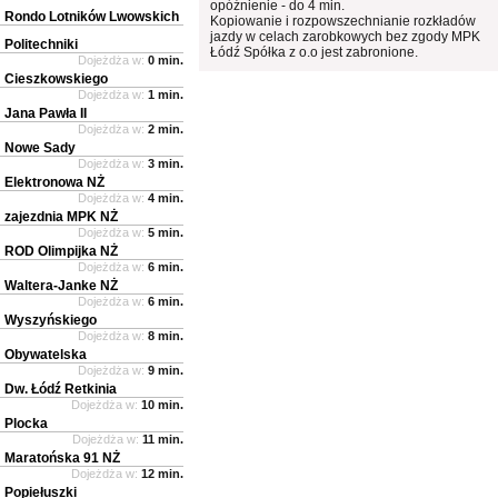
opóźnienie - do 4 min.
Rondo Lotników Lwowskich
Kopiowanie i rozpowszechnianie rozkładów
jazdy w celach zarobkowych bez zgody MPK
Politechniki
Łódź Spółka z o.o jest zabronione.
Dojeżdża w:
0 min.
Cieszkowskiego
Dojeżdża w:
1 min.
Jana Pawła II
Dojeżdża w:
2 min.
Nowe Sady
Dojeżdża w:
3 min.
Elektronowa NŻ
Dojeżdża w:
4 min.
zajezdnia MPK NŻ
Dojeżdża w:
5 min.
ROD Olimpijka NŻ
Dojeżdża w:
6 min.
Waltera-Janke NŻ
Dojeżdża w:
6 min.
Wyszyńskiego
Dojeżdża w:
8 min.
Obywatelska
Dojeżdża w:
9 min.
Dw. Łódź Retkinia
Dojeżdża w:
10 min.
Plocka
Dojeżdża w:
11 min.
Maratońska 91 NŻ
Dojeżdża w:
12 min.
Popiełuszki