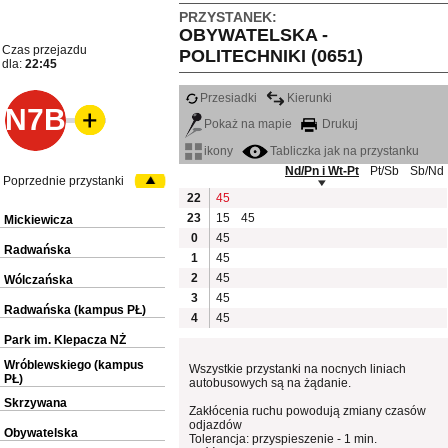
PRZYSTANEK:
OBYWATELSKA -
Czas przejazdu
POLITECHNIKI (0651)
dla:
22:45
Przesiadki
Kierunki
N7B
Pokaż na mapie
Drukuj
ikony
Tabliczka jak na przystanku
Nd/Pn i Wt-Pt
Pt/Sb
Sb/Nd
Poprzednie przystanki
22
45
23
15
45
Mickiewicza
0
45
Radwańska
1
45
2
45
Wólczańska
3
45
Radwańska (kampus PŁ)
4
45
Park im. Klepacza NŻ
Wróblewskiego (kampus
Wszystkie przystanki na nocnych liniach
PŁ)
autobusowych są na żądanie.
Skrzywana
Zakłócenia ruchu powodują zmiany czasów
odjazdów
Obywatelska
Tolerancja: przyspieszenie - 1 min.