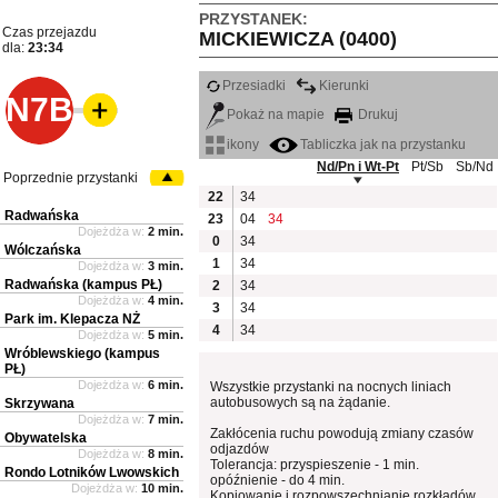
PRZYSTANEK:
Czas przejazdu
MICKIEWICZA (0400)
dla:
23:34
Przesiadki
Kierunki
N7B
Pokaż na mapie
Drukuj
ikony
Tabliczka jak na przystanku
Nd/Pn i Wt-Pt
Pt/Sb
Sb/Nd
Poprzednie przystanki
22
34
Radwańska
23
04
34
Dojeżdża w:
2 min.
0
34
Wólczańska
1
34
Dojeżdża w:
3 min.
Radwańska (kampus PŁ)
2
34
Dojeżdża w:
4 min.
3
34
Park im. Klepacza NŻ
4
34
Dojeżdża w:
5 min.
Wróblewskiego (kampus
PŁ)
Dojeżdża w:
6 min.
Wszystkie przystanki na nocnych liniach
autobusowych są na żądanie.
Skrzywana
Dojeżdża w:
7 min.
Zakłócenia ruchu powodują zmiany czasów
Obywatelska
odjazdów
Dojeżdża w:
8 min.
Tolerancja: przyspieszenie - 1 min.
Rondo Lotników Lwowskich
opóźnienie - do 4 min.
Dojeżdża w:
10 min.
Kopiowanie i rozpowszechnianie rozkładów