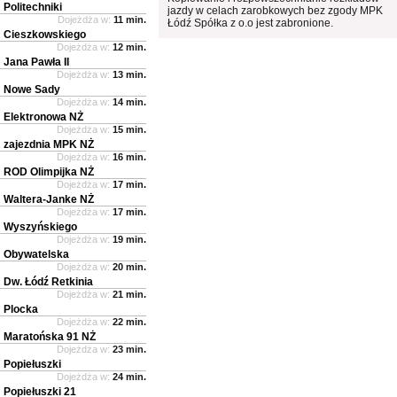
Politechniki
jazdy w celach zarobkowych bez zgody MPK
Dojeżdża w:
11 min.
Łódź Spółka z o.o jest zabronione.
Cieszkowskiego
Dojeżdża w:
12 min.
Jana Pawła II
Dojeżdża w:
13 min.
Nowe Sady
Dojeżdża w:
14 min.
Elektronowa NŻ
Dojeżdża w:
15 min.
zajezdnia MPK NŻ
Dojeżdża w:
16 min.
ROD Olimpijka NŻ
Dojeżdża w:
17 min.
Waltera-Janke NŻ
Dojeżdża w:
17 min.
Wyszyńskiego
Dojeżdża w:
19 min.
Obywatelska
Dojeżdża w:
20 min.
Dw. Łódź Retkinia
Dojeżdża w:
21 min.
Plocka
Dojeżdża w:
22 min.
Maratońska 91 NŻ
Dojeżdża w:
23 min.
Popiełuszki
Dojeżdża w:
24 min.
Popiełuszki 21