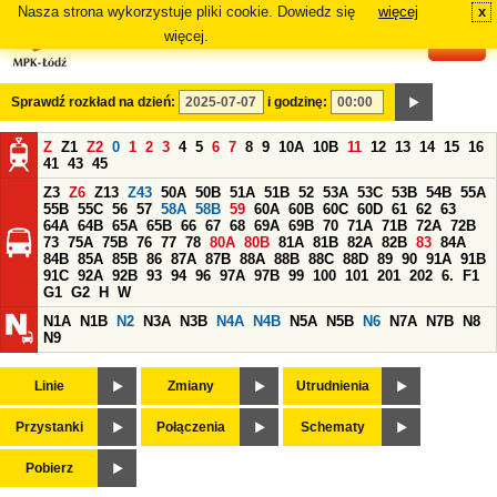
Nasza strona wykorzystuje pliki cookie. Dowiedz się
więcej
x
#
więcej.
Sprawdź rozkład na dzień:
i godzinę:
Z
Z1
Z2
0
1
2
3
4
5
6
7
8
9
10A
10B
11
12
13
14
15
16
41
43
45
Z3
Z6
Z13
Z43
50A
50B
51A
51B
52
53A
53C
53B
54B
55A
55B
55C
56
57
58A
58B
59
60A
60B
60C
60D
61
62
63
64A
64B
65A
65B
66
67
68
69A
69B
70
71A
71B
72A
72B
73
75A
75B
76
77
78
80A
80B
81A
81B
82A
82B
83
84A
84B
85A
85B
86
87A
87B
88A
88B
88C
88D
89
90
91A
91B
91C
92A
92B
93
94
96
97A
97B
99
100
101
201
202
6.
F1
G1
G2
H
W
N1A
N1B
N2
N3A
N3B
N4A
N4B
N5A
N5B
N6
N7A
N7B
N8
N9
Linie
Zmiany
Utrudnienia
Przystanki
Połączenia
Schematy
Pobierz