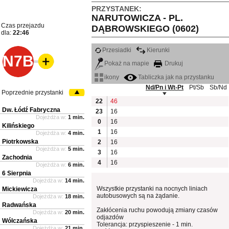
PRZYSTANEK:
NARUTOWICZA - PL.
Czas przejazdu
DĄBROWSKIEGO (0602)
dla:
22:46
Przesiadki
Kierunki
N7B
Pokaż na mapie
Drukuj
ikony
Tabliczka jak na przystanku
Nd/Pn i Wt-Pt
Pt/Sb
Sb/Nd
Poprzednie przystanki
22
46
Dw. Łódź Fabryczna
23
16
Dojeżdża w:
1 min.
0
16
Kilińskiego
1
16
Dojeżdża w:
4 min.
Piotrkowska
2
16
Dojeżdża w:
5 min.
3
16
Zachodnia
4
16
Dojeżdża w:
6 min.
6 Sierpnia
Dojeżdża w:
14 min.
Wszystkie przystanki na nocnych liniach
Mickiewicza
autobusowych są na żądanie.
Dojeżdża w:
18 min.
Radwańska
Zakłócenia ruchu powodują zmiany czasów
Dojeżdża w:
20 min.
odjazdów
Wólczańska
Tolerancja: przyspieszenie - 1 min.
Dojeżdża w:
21 min.