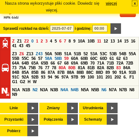
Nasza strona wykorzystuje pliki cookie. Dowiedz się
więcej
x
#
więcej.
Sprawdź rozkład na dzień:
i godzinę:
Z
Z1
Z2
0
1
2
3
4
5
6
7
8
9
10A
10B
11
12
13
14
15
16
41
43
45
Z3
Z6
Z13
Z43
50A
50B
51A
51B
52
53A
53C
53B
54B
55A
55B
55C
56
57
58A
58B
59
60A
60B
60C
60D
61
62
63
64A
64B
65A
65B
66
67
68
69A
69B
70
71A
71B
72A
72B
73
75A
75B
76
77
78
80A
80B
81A
81B
82A
82B
83
84A
84B
85A
85B
86
87A
87B
88A
88B
88C
88D
89
90
91A
91B
91C
92A
92B
93
94
96
97A
97B
99
100
101
201
202
6.
F1
G1
G2
H
W
N1A
N1B
N2
N3A
N3B
N4A
N4B
N5A
N5B
N6
N7A
N7B
N8
N9
Linie
Zmiany
Utrudnienia
Przystanki
Połączenia
Schematy
Pobierz