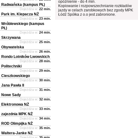
opóźnienie - do 4 min.
Radwańska (kampus PŁ)
Kopiowanie i rozpowszechnianie rozkładów
Dojeżdża w:
22 min.
jazdy w celach zarobkowych bez zgody MPK
Park im. Klepacza NŻ
Łódź Spółka z o.o jest zabronione.
Dojeżdża w:
23 min.
Wróblewskiego (kampus
PŁ)
Dojeżdża w:
24 min.
Skrzywana
Dojeżdża w:
25 min.
Obywatelska
Dojeżdża w:
26 min.
Rondo Lotników Lwowskich
Dojeżdża w:
28 min.
Politechniki
Dojeżdża w:
29 min.
Cieszkowskiego
Dojeżdża w:
30 min.
Jana Pawła II
Dojeżdża w:
31 min.
Nowe Sady
Dojeżdża w:
32 min.
Elektronowa NŻ
Dojeżdża w:
33 min.
zajezdnia MPK NŻ
Dojeżdża w:
34 min.
ROD Olimpijka NŻ
Dojeżdża w:
35 min.
Waltera-Janke NŻ
Dojeżdża w:
35 min.