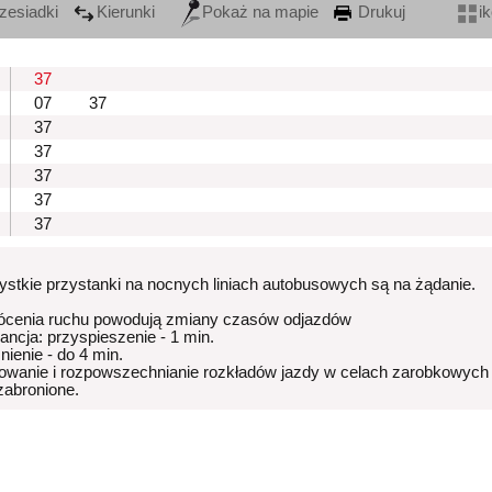
zesiadki
Kierunki
Pokaż na mapie
Drukuj
i
37
07
37
37
37
37
37
37
stkie przystanki na nocnych liniach autobusowych są na żądanie.
ócenia ruchu powodują zmiany czasów odjazdów
rancja: przyspieszenie - 1 min.
nienie - do 4 min.
owanie i rozpowszechnianie rozkładów jazdy w celach zarobkowych
 zabronione.