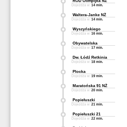
ROD Olimpijka NŻ
Dojeżdża w:
14 min.
Waltera-Janke NŻ
Dojeżdża w:
14 min.
Wyszyńskiego
Dojeżdża w:
16 min.
Obywatelska
Dojeżdża w:
17 min.
Dw. Łódź Retkinia
Dojeżdża w:
18 min.
Plocka
Dojeżdża w:
19 min.
Maratońska 91 NŻ
Dojeżdża w:
20 min.
Popiełuszki
Dojeżdża w:
21 min.
Popiełuszki 21
Dojeżdża w:
22 min.