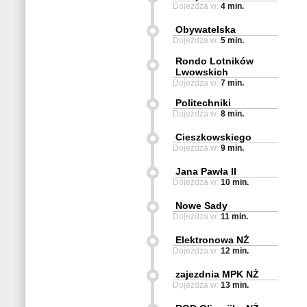
Dojeżdża w:
4 min.
Obywatelska
Dojeżdża w:
5 min.
Rondo Lotników
Lwowskich
Dojeżdża w:
7 min.
Politechniki
Dojeżdża w:
8 min.
Cieszkowskiego
Dojeżdża w:
9 min.
Jana Pawła II
Dojeżdża w:
10 min.
Nowe Sady
Dojeżdża w:
11 min.
Elektronowa NŻ
Dojeżdża w:
12 min.
zajezdnia MPK NŻ
Dojeżdża w:
13 min.