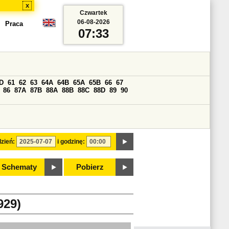
x
Czwartek
06-08-2026
Praca
07:33
D
61
62
63
64A
64B
65A
65B
66
67
86
87A
87B
88A
88B
88C
88D
89
90
zień:
i godzinę:
Schematy
Pobierz
29)