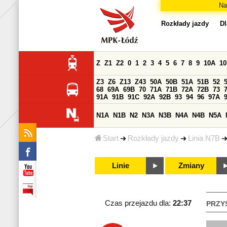
Na
Rozkłady jazdy
Dl
Z
Z1
Z2
0
1
2
3
4
5
6
7
8
9
10A
1
Z3
Z6
Z13
Z43
50A
50B
51A
51B
52
68
69A
69B
70
71A
71B
72A
72B
73
91A
91B
91C
92A
92B
93
94
96
97A
N1A
N1B
N2
N3A
N3B
N4A
N4B
N5A
Start
Rozkłady jazdy
Linia N7B
Linie
Zmiany
Czas przejazdu dla:
22:37
PRZY