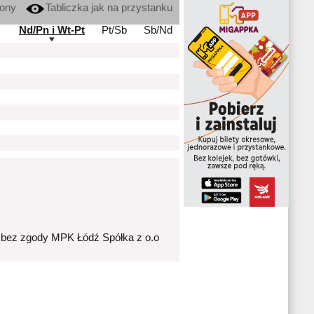
kony
Tabliczka jak na przystanku
Nd/Pn i Wt-Pt
Pt/Sb
Sb/Nd
 bez zgody MPK Łódź Spółka z o.o