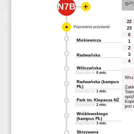
Pr
N7B
22
Poprzednie przystanki
23
0
Mickiewicza
1
2
3
Radwańska
4
Wólczańska
Dojeżdża w:
0 min.
Wszy
Radwańska (kampus
PŁ)
Zakł
Dojeżdża w:
1 min.
Tole
opóź
Park im. Klepacza NŻ
Kopi
Dojeżdża w:
2 min.
jest
Wróblewskiego
(kampus PŁ)
Dojeżdża w:
3 min.
Skrzywana