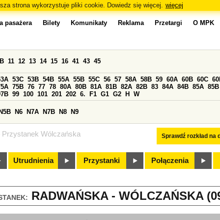
sza strona wykorzystuje pliki cookie. Dowiedz się więcej.
więcej
a pasażera
Bilety
Komunikaty
Reklama
Przetargi
O MPK
0B
11
12
13
14
15
16
41
43
45
53A
53C
53B
54B
55A
55B
55C
56
57
58A
58B
59
60A
60B
60C
60
75A
75B
76
77
78
80A
80B
81A
81B
82A
82B
83
84A
84B
85A
85B
97B
99
100
101
201
202
6.
F1
G1
G2
H
W
N5B
N6
N7A
N7B
N8
N9
Przystanek Wólczańska
Sprawdź rozkład na d
Utrudnienia
Przystanki
Połączenia
RADWAŃSKA - WÓLCZAŃSKA (09
STANEK: