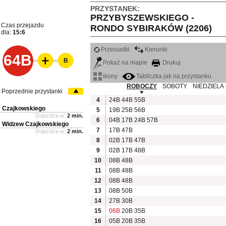
PRZYSTANEK:
PRZYBYSZEWSKIEGO -
Czas przejazdu
RONDO SYBIRAKÓW (2206)
dla:
15:6
Przesiadki
Kierunki
64B
B
Pokaż na mapie
Drukuj
ikony
Tabliczka jak na przystanku
ROBOCZY
SOBOTY
NIEDZIELA
Poprzednie przystanki
4
24B
44B
55B
Czajkowskiego
5
19B
25B
56B
Dojeżdża w:
2 min.
6
04B
17B
24B
57B
Widzew Czajkowskiego
7
17B
47B
Dojeżdża w:
2 min.
8
02B
17B
47B
9
02B
17B
48B
10
08B
48B
11
08B
48B
12
08B
48B
13
08B
50B
14
27B
30B
15
06B
20B
35B
16
05B
20B
35B