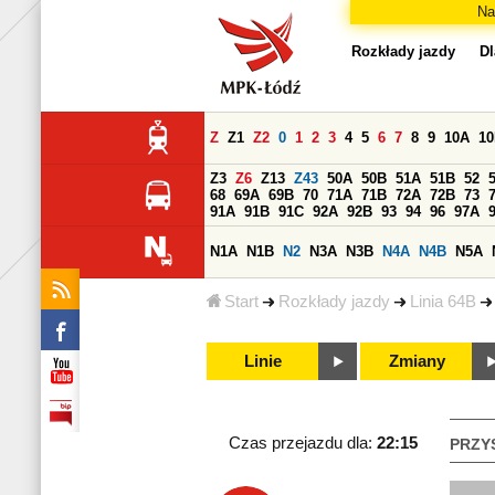
Na
Rozkłady jazdy
Dl
Z
Z1
Z2
0
1
2
3
4
5
6
7
8
9
10A
1
Z3
Z6
Z13
Z43
50A
50B
51A
51B
52
68
69A
69B
70
71A
71B
72A
72B
73
91A
91B
91C
92A
92B
93
94
96
97A
N1A
N1B
N2
N3A
N3B
N4A
N4B
N5A
Start
Rozkłady jazdy
Linia 64B
Linie
Zmiany
Czas przejazdu dla:
22:15
PRZY