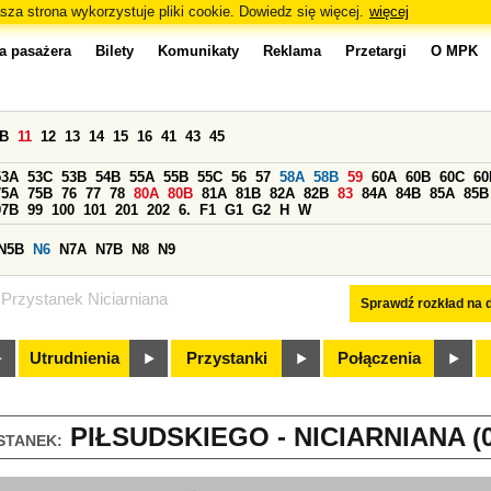
sza strona wykorzystuje pliki cookie. Dowiedz się więcej.
więcej
a pasażera
Bilety
Komunikaty
Reklama
Przetargi
O MPK
0B
11
12
13
14
15
16
41
43
45
53A
53C
53B
54B
55A
55B
55C
56
57
58A
58B
59
60A
60B
60C
60
75A
75B
76
77
78
80A
80B
81A
81B
82A
82B
83
84A
84B
85A
85B
97B
99
100
101
201
202
6.
F1
G1
G2
H
W
N5B
N6
N7A
N7B
N8
N9
Przystanek Niciarniana
Sprawdź rozkład na d
Utrudnienia
Przystanki
Połączenia
PIŁSUDSKIEGO - NICIARNIANA (0
STANEK: