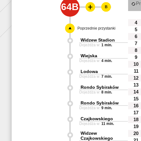
Pr
64B
B
4
Poprzednie przystanki
5
6
Widzew Stadion
7
Dojeżdża w:
1 min.
8
Wiejska
9
Dojeżdża w:
4 min.
10
11
Lodowa
Dojeżdża w:
7 min.
12
13
Rondo Sybiraków
14
Dojeżdża w:
8 min.
15
Rondo Sybiraków
16
Dojeżdża w:
9 min.
17
Czajkowskiego
18
Dojeżdża w:
11 min.
19
Widzew
20
Czajkowskiego
21