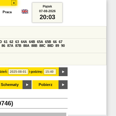
x
Piątek
07-08-2026
Praca
20:03
D
61
62
63
64A
64B
65A
65B
66
67
86
87A
87B
88A
88B
88C
88D
89
90
zień:
i godzinę:
Schematy
Pobierz
746)