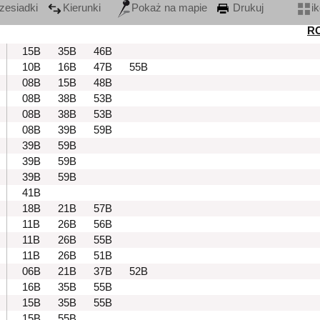
zesiadki
Kierunki
Pokaż na mapie
Drukuj
i
R
15B
35B
46B
10B
16B
47B
55B
08B
15B
48B
08B
38B
53B
08B
38B
53B
08B
39B
59B
39B
59B
39B
59B
39B
59B
41B
18B
21B
57B
11B
26B
56B
11B
26B
55B
11B
26B
51B
06B
21B
37B
52B
16B
35B
55B
15B
35B
55B
15B
55B