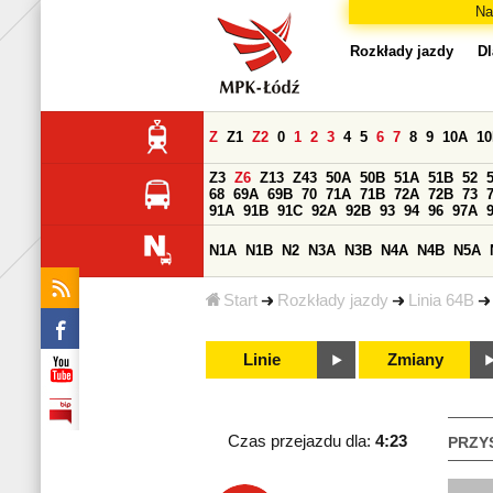
Na
Rozkłady jazdy
Dl
Z
Z1
Z2
0
1
2
3
4
5
6
7
8
9
10A
1
Z3
Z6
Z13
Z43
50A
50B
51A
51B
52
68
69A
69B
70
71A
71B
72A
72B
73
91A
91B
91C
92A
92B
93
94
96
97A
N1A
N1B
N2
N3A
N3B
N4A
N4B
N5A
Start
Rozkłady jazdy
Linia 64B
Linie
Zmiany
Czas przejazdu dla:
4:23
PRZY