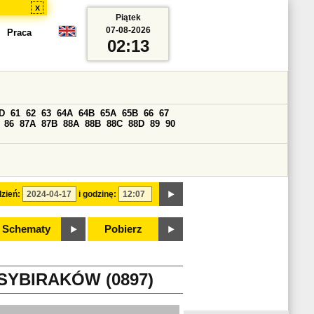
x
Piątek
07-08-2026
Praca
02:13
D
61
62
63
64A
64B
65A
65B
66
67
86
87A
87B
88A
88B
88C
88D
89
90
zień:
i godzinę:
Schematy
Pobierz
YBIRAKÓW (0897)