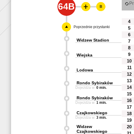
Pr
64B
B
4
Poprzednie przystanki
5
6
Widzew Stadion
7
8
9
Wiejska
10
11
Lodowa
12
13
Rondo Sybiraków
14
Dojeżdża w:
0 min.
15
Rondo Sybiraków
16
Dojeżdża w:
1 min.
17
Czajkowskiego
18
Dojeżdża w:
3 min.
19
Widzew
20
Czajkowskiego
21