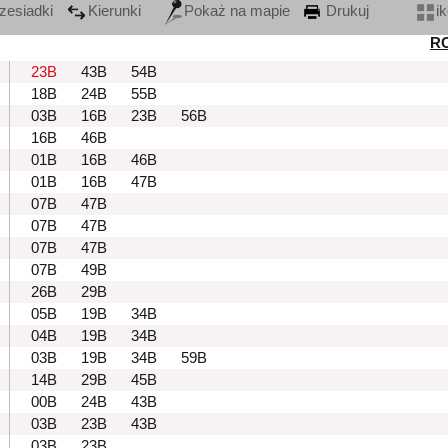
zesiadki
Kierunki
Pokaż na mapie
Drukuj
i
R
23B
43B
54B
18B
24B
55B
03B
16B
23B
56B
16B
46B
01B
16B
46B
01B
16B
47B
07B
47B
07B
47B
07B
47B
07B
49B
26B
29B
05B
19B
34B
04B
19B
34B
03B
19B
34B
59B
14B
29B
45B
00B
24B
43B
03B
23B
43B
03B
23B