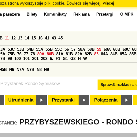
sza strona wykorzystuje pliki cookie. Dowiedz się więcej.
więcej
a pasażera
Bilety
Komunikaty
Reklama
Przetargi
O MPK
0B
11
12
13
14
15
16
41
43
45
53A
53C
53B
54B
55A
55B
55C
56
57
58A
58B
59
60A
60B
60C
60
75A
75B
76
77
78
80A
80B
81A
81B
82A
82B
83
84A
84B
85A
85B
97B
99
100
101
201
202
6.
F1
G1
G2
H
W
N5B
N6
N7A
N7B
N8
N9
Przystanek Rondo Sybiraków
Sprawdź rozkład na d
Utrudnienia
Przystanki
Połączenia
PRZYBYSZEWSKIEGO - RONDO S
STANEK: